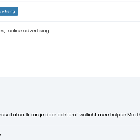
vertising
es
,
online advertising
esultaten. Ik kan je daar achteraf wellicht mee helpen Matt
8