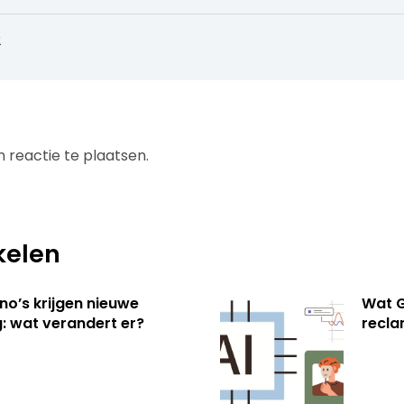
2
 reactie te plaatsen.
kelen
no’s krijgen nieuwe
Wat G
: wat verandert er?
recl