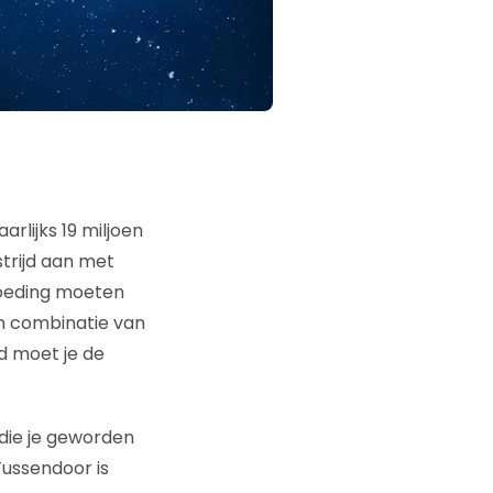
rlijks 19 miljoen
trijd aan met
goeding moeten
en combinatie van
rd moet je de
 die je geworden
Tussendoor is