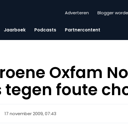
Adverteren
Blogger word
Jaarboek
Podcasts
Partnercontent
roene Oxfam Nov
 tegen foute ch
17 november 2009, 07:43