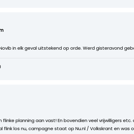
om
ovib in elk geval uitstekend op orde. Werd gisteravond ge
0
 flinke planning aan vast! En bovendien veel vrijwilligers etc.
 al flink los nu, campagne staat op Nu.nl / Volkskrant en was 