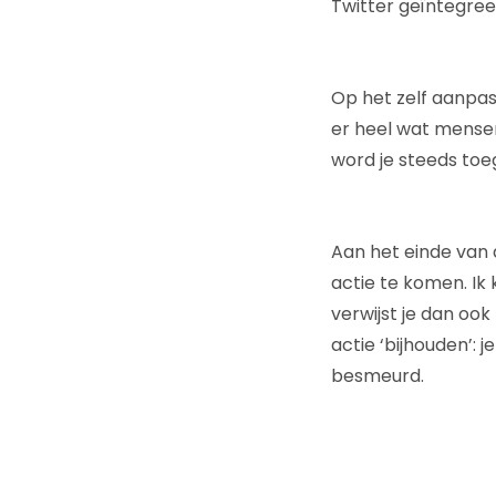
Twitter geïntegree
Op het zelf aanpass
er heel wat mensen
word je steeds toeg
Aan het einde van d
actie te komen. Ik
verwijst je dan ook
actie ‘bijhouden’: 
besmeurd.