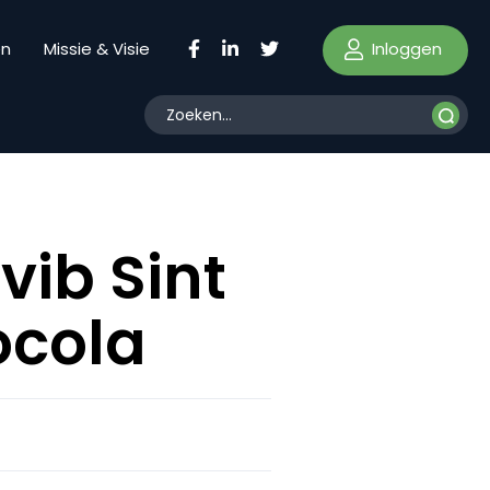
Inloggen
en
Missie & Visie
ib Sint
ocola