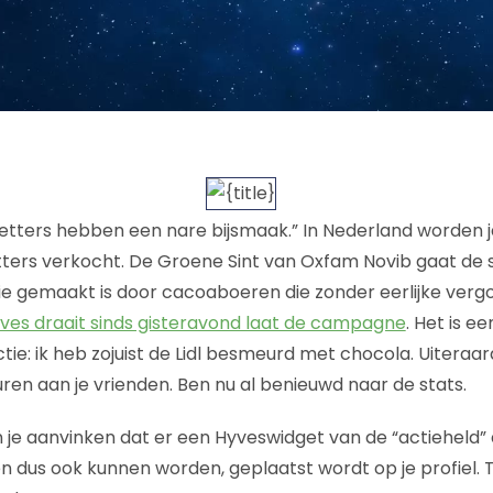
etters hebben een nare bijsmaak.” In Nederland worden jaa
ters verkocht. De Groene Sint van Oxfam Novib gaat de s
ie gemaakt is door cacoaboeren die zonder eerlijke ver
ves draait sinds gisteravond laat de campagne
. Het is e
tie: ik heb zojuist de Lidl besmeurd met chocola. Uiteraa
n aan je vrienden. Ben nu al benieuwd naar de stats.
n je aanvinken dat er een Hyveswidget van de “actieheld”
n dus ook kunnen worden, geplaatst wordt op je profiel. 