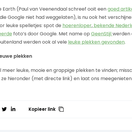
le Earth (Paul van Veenendaal schreef ooit een
goed artik
ie Google niet had weggelaten), is nu ook het verschijn
r leuke spelletjes: spot de
hoerenloper
,
bekende Nederl
eerde
foto’s door Google. Met name op
GeenStijl
werden e
buitenland werden ook al vele
leuke
plekken
gevonden
.
nieuwe plekken
el meer leuke, mooie en grappige plekken te vinden; misschi
 ze hieronder (met directe link) en laat ons meegenieten
Kopieer link