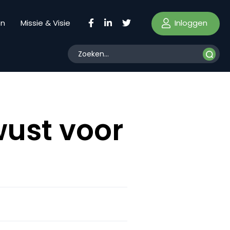
Inloggen
en
Missie & Visie
ust voor