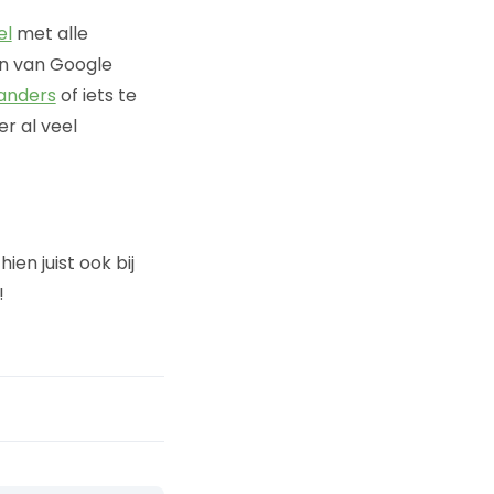
el
met alle
en van Google
anders
of iets te
r al veel
en juist ook bij
!