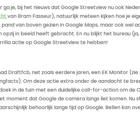
 ga je, bij het nieuws dat Google Streetview nu ook Neder
cht
van Bram Fasseur), natuurlijk meteen kijken hoe je ei
g pand van boven gezien in Google Maps, maar ook wel aa
opzij in beeld heeft gebracht. En nu blijkt het bureau (ja,
illa actie op Google Streetview te hebben!
d Draftfcb, net zoals eerdere jaren, een EK Monitor (zie
ngfacts). Om deze actie extra onder de aandacht te bre
ek in de tuin met een duidelijke call-for-action om de Ora
het moment dat Google de camera langs liet komen. Nu s
rschijnlijk behoorlijk lange tijd op Google. Bellen kan o