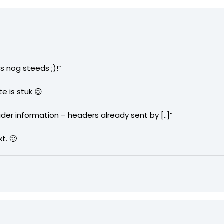
s nog steeds ;)!”
te is stuk 😉
er information – headers already sent by [..]”
xt. 🙂