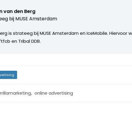
jn van den Berg
eeg bij
MUSE Amsterdam
Berg is strateeg bij MUSE Amsterdam en IceMobile. Hiervoor we
ftfcb en Tribal DDB.
vertising
rrillamarketing
,
online advertising