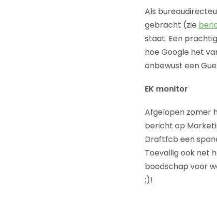
Als bureaudirecteur
gebracht (zie
beri
staat. Een prachti
hoe Google het van 
onbewust een Guerr
EK monitor
Afgelopen zomer ha
bericht op Marketi
Draftfcb een spando
Toevallig ook net 
boodschap voor waa
;)!