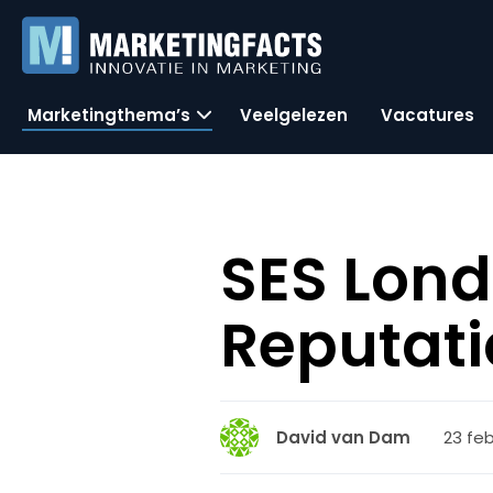
Marketingthema’s
Veelgelezen
Vacatures
SES Lond
Reputat
23 feb
David van Dam