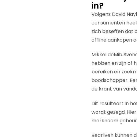
in?
Volgens David Nay
consumenten heel 
zich beseffen dat 
offline aankopen o
Mikkel deMib Sven
hebben en zijn of
bereiken en zoekma
boodschapper. Een 
de krant van vanda
Dit resulteert in h
wordt gezegd. Hier
merknaam gebeurt
Bedrijven kunnen d