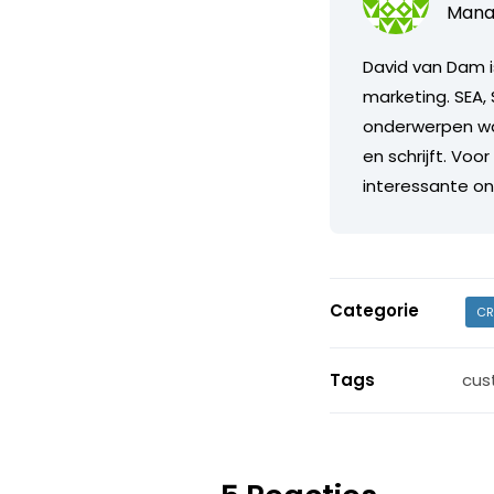
Manag
David van Dam i
marketing. SEA, 
onderwerpen waa
en schrijft. Voo
interessante on
Categorie
CR
Tags
cus