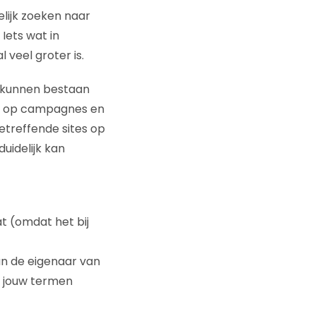
lijk zoeken naar
Iets wat in
 veel groter is.
n kunnen bestaan
ën op campagnes en
etreffende sites op
uidelijk kan
t (omdat het bij
an de eigenaar van
s jouw termen