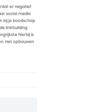
rdat er negatief
aar social media
en bij je boodschap
e linkbuilding
rijkste hierbij is
ren. Het opbouwen