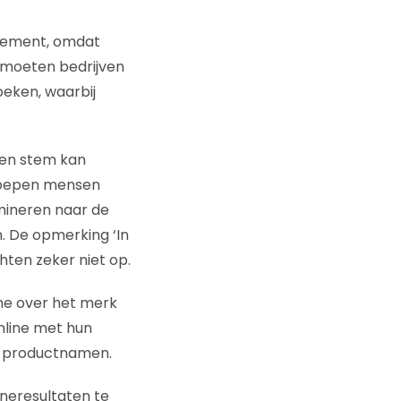
agement, omdat
moeten bedrijven
oeken, waarbij
een stem kan
groepen mensen
imineren naar de
. De opmerking ‘In
hten zeker niet op.
ine over het merk
online met hun
n productnamen.
eresultaten te