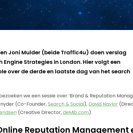
en Joni Mulder (beide Traffic4u) doen verslag
 Engine Strategies in London. Hier volgt een
ole over de derde en laatste dag van het search
 bezoeken we een sessie over ‘Brand & Reputation Manag
 Snyder (Co-Founder,
Search & Social
),
David Naylor
(Direc
vendsen
(Creative Director,
deMib.com
).
 Online Reputation Management e