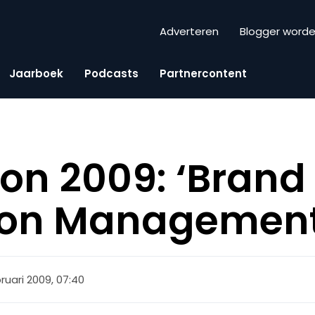
Adverteren
Blogger word
Jaarboek
Podcasts
Partnercontent
on 2009: ‘Brand
ion Management
ruari 2009, 07:40