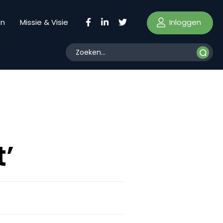
Inloggen
en
Missie & Visie
’