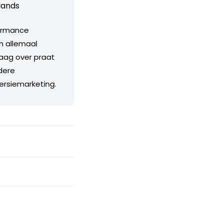
lands
formance
jn allemaal
aag over praat
ndere
ersiemarketing.