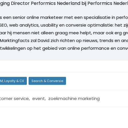
ing Director Performics Nederland bij
Performics Neder
s een senior online marketeer met een specialisatie in per
SEO, web analytics, usability en conversie optimalistie: het zi
r hij mensen niet alleen graag mee helpt, maar ook erg gr
r Marktingfacts zal David zich richten op nieuws, trends en a
twikkelingen op het gebied van online performance en conv
M, Loyalty & CX
Search & Conversie
tomer service
,
event
,
zoekmachine marketing