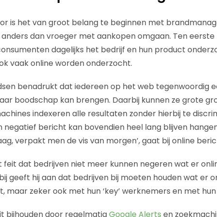
lor is het van groot belang te beginnen met brandman
anders dan vroeger met aankopen omgaan. Ten eerste 
consumenten dagelijks het bedrijf en hun product onderz
ok vaak online worden onderzocht.
dsen benadrukt dat iedereen op het web tegenwoordig 
 haar boodschap kan brengen. Daarbij kunnen ze grote 
chines indexeren alle resultaten zonder hierbij te discr
negatief bericht kan bovendien heel lang blijven hangen
ag, verpakt men de vis van morgen’, gaat bij online beric
et feit dat bedrijven niet meer kunnen negeren wat er onl
bij geeft hij aan dat bedrijven bij moeten houden wat er 
, maar zeker ook met hun ‘key’ werknemers en met hu
it bijhouden door regelmatig
Google Alerts
en zoekmachin