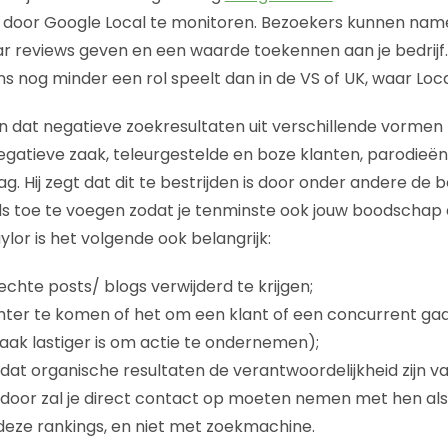
 door Google Local te monitoren. Bezoekers kunnen name
ar reviews geven en een waarde toekennen aan je bedrijf. 
 nog minder een rol speelt dan in de VS of UK, waar Local
n dat negatieve zoekresultaten uit verschillende vorme
egatieve zaak, teleurgestelde en boze klanten, parodie
 Hij zegt dat dit te bestrijden is door onder andere de b
s toe te voegen zodat je tenminste ook jouw boodschap d
lor is het volgende ook belangrijk:
chte posts/ blogs verwijderd te krijgen;
ter te komen of het om een klant of een concurrent gaa
ak lastiger is om actie te ondernemen);
 dat organische resultaten de verantwoordelijkheid zijn v
rdoor zal je direct contact op moeten nemen met hen al
eze rankings, en niet met zoekmachine.