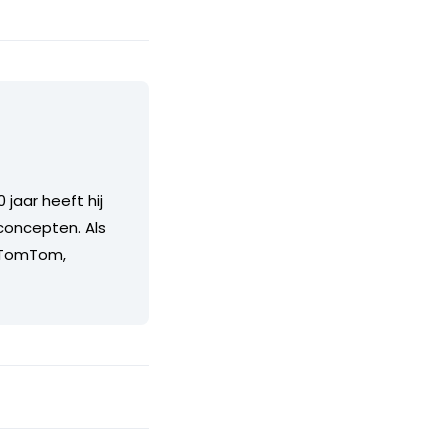
 jaar heeft hij
concepten. Als
, TomTom,