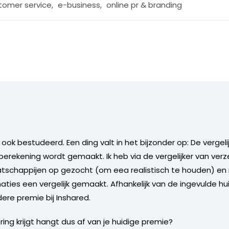
tomer service
,
e-business
,
online pr & branding
ook bestudeerd. Een ding valt in het bijzonder op: De verge
berekening wordt gemaakt. Ik heb via de vergelijker van verz
aatschappijen op gezocht (om eea realistisch te houden) en
es een vergelijk gemaakt. Afhankelijk van de ingevulde hu
re premie bij Inshared.
ing krijgt hangt dus af van je huidige premie?