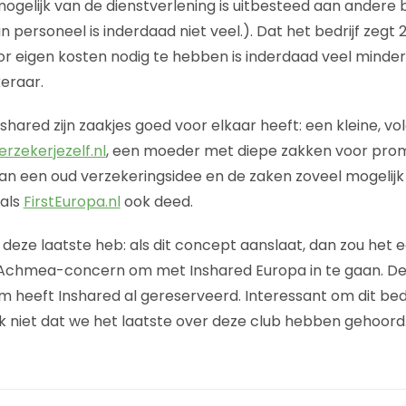
ogelijk van de dienstverlening is uitbesteed aan andere b
 personeel is inderdaad niet veel.). Dat het bedrijf zegt
or eigen kosten nodig te hebben is inderdaad veel minde
eraar.
Inshared zijn zaakjes goed voor elkaar heeft: een kleine, 
erzekerjezelf.nl
, een moeder met diepe zakken voor prom
an een oud verzekeringsidee en de zaken zoveel mogelijk
oals
FirstEuropa.nl
ook deed.
 deze laatste heb: als dit concept aanslaat, dan zou het 
et Achmea-concern om met Inshared Europa in te gaan. 
m heeft Inshared al gereserveerd. Interessant om dit bedr
nk niet dat we het laatste over deze club hebben gehoord