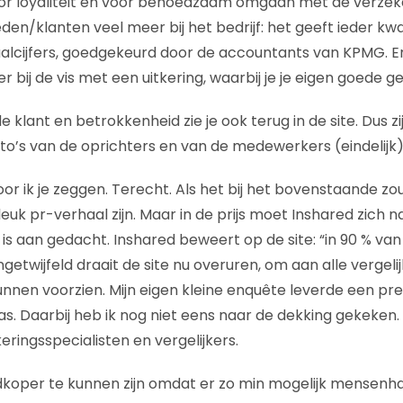
voor loyaliteit en voor behoedzaam omgaan met de verzeke
den/klanten veel meer bij het bedrijf: het geeft ieder kwar
lcijfers, goedgekeurd door de accountants van KPMG. En
ter bij de vis met een uitkering, waarbij je je eigen goede 
e klant en betrokkenheid zie je ook terug in de site. Dus 
oto’s van de oprichters en van de medewerkers (eindelijk)
hoor ik je zeggen. Terecht. Als het bij het bovenstaande zou
leuk pr-verhaal zijn. Maar in de prijs moet Inshared zich na
is aan gedacht. Inshared beweert op de site: “in 90 % van
etwijfeld draait de site nu overuren, om aan alle vergeli
nnen voorzien. Mijn eigen kleine enquête leverde een pr
. Daarbij heb ik nog niet eens naar de dekking gekeken. 
ringsspecialisten en vergelijkers.
dkoper te kunnen zijn omdat er zo min mogelijk mensenh