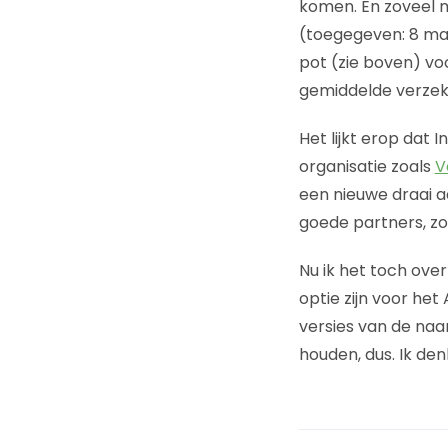
komen. En zoveel m
(toegegeven: 8 man
pot (zie boven) vo
gemiddelde verzek
Het lijkt erop dat 
organisatie zoals
V
een nieuwe draai a
goede partners, z
Nu ik het toch over
optie zijn voor h
versies van de naa
houden, dus. Ik de