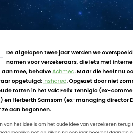
De afgelopen twee jaar werden we overspoel
namen voor verzekeraars, die iets met interne
r aan mee, behalve
Achmea
. Maar die heeft nu oo
raar opgetuigd:
Inshared
. Opgezet door niet zom
de rotten in het vak: Felix Tenniglo (ex-commer
r) en Herberth Samsom (ex-managing director D
r ze aan begonnen.
ern van het idee is om het oude idee van verzekeren terug
 gezamenlijke pot en kijken na een jaar hoeveel daarvan o