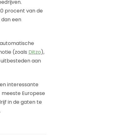
edrijven.
 20 procent van de
r dan een
volautomatische
otie (zoals
Ditzo
),
 uitbesteden aan
een interessante
De meeste Europese
ijf in de gaten te
.