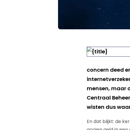
concern deed e
internetverzeke
mensen, maar ou
Centraal Behee
wisten dus waa
En dat blijkt: de k
gooien geld in een