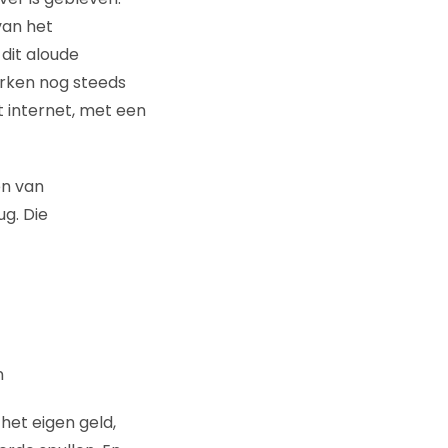
van het
 dit aloude
ken nog steeds
t internet, met een
en van
ug. Die
n
 het eigen geld,