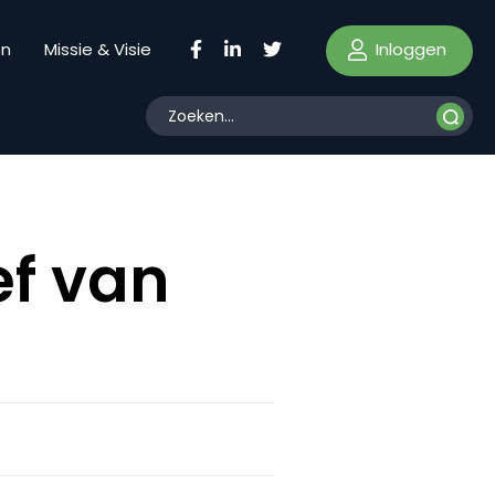
Inloggen
en
Missie & Visie
ef van