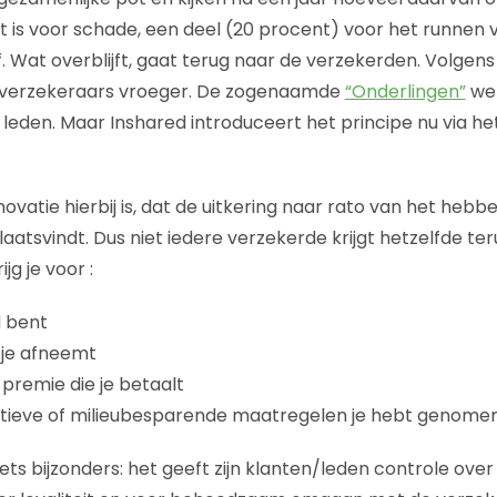
t is voor schade, een deel (20 procent) voor het runnen 
. Wat overblijft, gaat terug naar de verzekerden. Volgens
 verzekeraars vroeger. De zogenaamde
“Onderlingen”
wer
leden. Maar Inshared introduceert het principe nu via he
ovatie hierbij is, dat de uitkering naar rato van het hebb
atsvindt. Dus niet iedere verzekerde krijgt hetzelfde ter
jg je voor :
id bent
 je afneemt
premie die je betaalt
tieve of milieubesparende maatregelen je hebt genome
ets bijzonders: het geeft zijn klanten/leden controle over