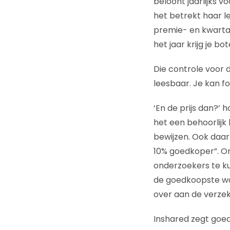
beloont jaarlijks 
het betrekt haar le
premie- en kwartaa
het jaar krijg je bo
Die controle voor d
leesbaar. Je kan f
‘En de prijs dan?’ 
het een behoorlijk 
bewijzen. Ook daar 
10% goedkoper”. Ong
onderzoekers te ku
de goedkoopste was
over aan de verzeke
Inshared zegt goe