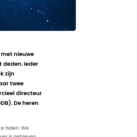
d met nieuwe
t deden. Ieder
k zijn
aar twee
cieel directeur
DB). De heren
 te halen. We
ver is gebleven.