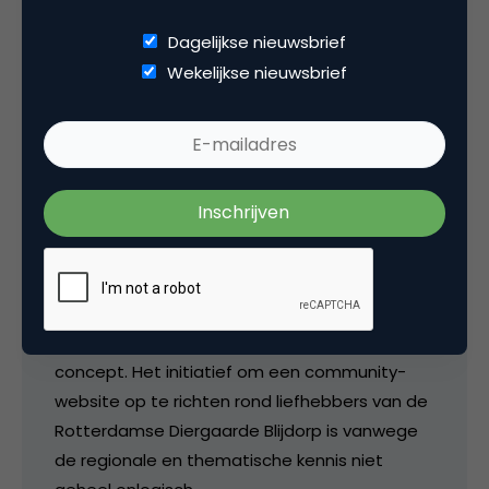
Mijn Zoo is een community-website gericht op
Dagelijkse nieuwsbrief
liefhebbers van dierentuinen en in de
Wekelijkse nieuwsbrief
opstartfase gericht op liefhebbers van
Diergaarde Blijdorp. Bij Mijn Zoo gaat het naast
de eigen belevenissen en ervaringen van
bezoekers en leden ook om het voldoen aan
informatiebehoeften door bezoekers/leden
onderling en door AD Nieuwsmedia .
De lancering van Mijn Zoo past in de strategie
van AD Nieuwsmedia, die naast een aantal
pijlers grotendeels leunt op het Dichtbij-
concept. Het initiatief om een community-
website op te richten rond liefhebbers van de
Rotterdamse Diergaarde Blijdorp is vanwege
de regionale en thematische kennis niet