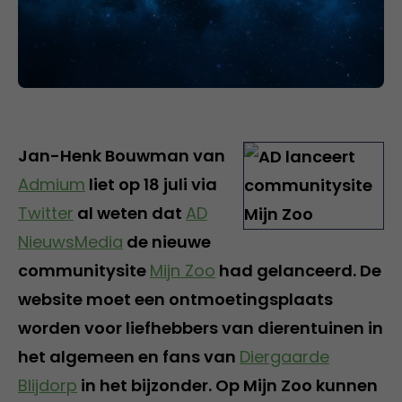
Jan-Henk Bouwman van
Admium
liet op 18 juli via
Twitter
al weten dat
AD
NieuwsMedia
de nieuwe
communitysite
Mijn Zoo
had gelanceerd. De
website moet een ontmoetingsplaats
worden voor liefhebbers van dierentuinen in
het algemeen en fans van
Diergaarde
Blijdorp
in het bijzonder. Op Mijn Zoo kunnen