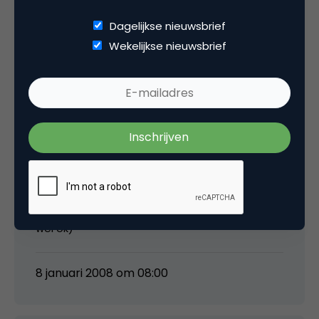
Verwijder geen entries zonder dit expliciet aan
Dagelijkse nieuwsbrief
te geven met daarbij de reden.
Wekelijkse nieuwsbrief
Verder vind ik dit lijstje wel erg uitgebreid voor
vuistregels. Ik vind bepaalde punten van een
andere orde van belangrijkheid dan anderen;
“Alles is voor de eeuwigheid en wordt zo
gevonden” dit vind ik een hele belangrijke,
waar ik het gebruik van een spellingchecker
een stuk minder interessant vindt. (de
occassional spelfout vind ik persoonlijk (juist?)
wel ok)
8 januari 2008 om 08:00