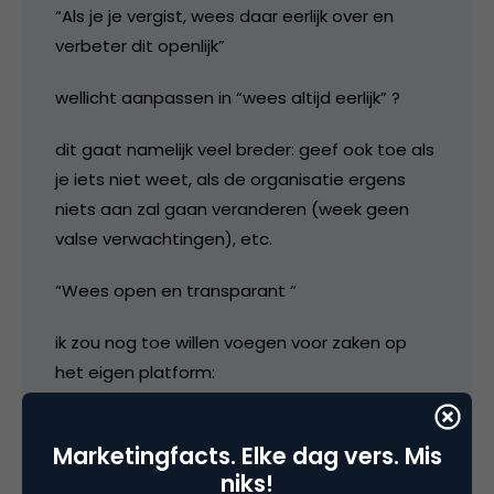
“Als je je vergist, wees daar eerlijk over en
verbeter dit openlijk”
wellicht aanpassen in “wees altijd eerlijk” ?
dit gaat namelijk veel breder: geef ook toe als
je iets niet weet, als de organisatie ergens
niets aan zal gaan veranderen (week geen
valse verwachtingen), etc.
“Wees open en transparant “
ik zou nog toe willen voegen voor zaken op
het eigen platform:
geen censuur behalve moderation op
Marketingfacts. Elke dag vers. Mis
taalgebruik en flames ed.
niks!