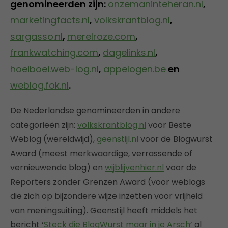
genomineerden zijn:
onzemaninteheran.nl
,
marketingfacts.nl
,
volkskrantblog.nl
,
sargasso.nl
,
merelroze.com
,
frankwatching.com
,
dagelinks.nl
,
hoeiboei.web-log.nl
,
appelogen.be
en
weblog.fok.nl
.
De Nederlandse genomineerden in andere
categorieën zijn:
volkskrantblog.nl
voor Beste
Weblog (wereldwijd),
geenstijl.nl
voor de Blogwurst
Award (meest merkwaardige, verrassende of
vernieuwende blog) en
wijblijvenhier.nl
voor de
Reporters zonder Grenzen Award (voor weblogs
die zich op bijzondere wijze inzetten voor vrijheid
van meningsuiting). Geenstijl heeft middels het
bericht ‘
Steck die BlogWurst maar in je Arsch
’ al