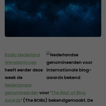
Radio Nederland
Wereldomroep
heeft eerder deze
week de
Nederlandse
genomineerden
voor ‘
The Best of Blog
Awards
’ (The BOBs) bekendgemaakt. De