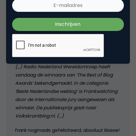
media
Krijg net mailtje van Frank Janssen binnen
(vreemd dat de genomineerden nog niets
van BOB zelf hebben gehoord overigens!?):
(…) Radio Nederland Wereldomroep heeft
vandaag de winnaars van ‘The Best of Blog
Awards’ bekendgemaakt. In de categorie
‘Beste Nederlandse weblog’ is Frankwatching
door de internationale jury aangewezen als
winnaar. De publieksprijs gaat naar
Volkskrantblog.nl. (…)
Frank nogmaals gefeliciteerd, absoluut klasse!