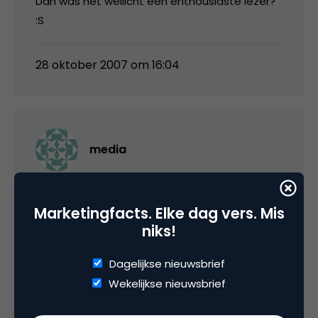
Dan was het wellicht een enthousiaste lezer?
:S
28 oktober 2007 om 16:04
media
Dat zou natuurlijk ook nog kunnen; in dat geval
Marketingfacts. Elke dag vers. Mis
hoor ik graag wie marketingfacts heeft
niks!
aangemeld!
Dagelijkse nieuwsbrief
28 oktober 2007 om 16:53
Wekelijkse nieuwsbrief