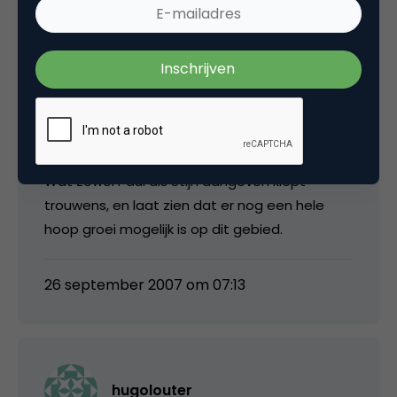
Robbert
Ik probeer het deze week in de planning te
proppen 😉
Wat zowel Paul als Stijn aangeven klopt
trouwens, en laat zien dat er nog een hele
hoop groei mogelijk is op dit gebied.
26 september 2007 om 07:13
hugolouter