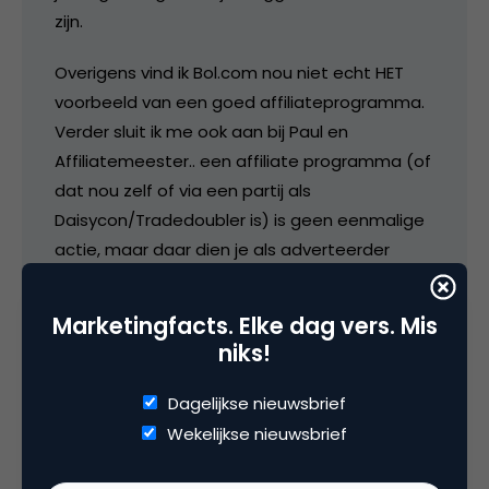
zijn.
Overigens vind ik Bol.com nou niet echt HET
voorbeeld van een goed affiliateprogramma.
Verder sluit ik me ook aan bij Paul en
Affiliatemeester.. een affiliate programma (of
dat nou zelf of via een partij als
Daisycon/Tradedoubler is) is geen eenmalige
actie, maar daar dien je als adverteerder
actief mee bezig te zijn. Zorg voor goed
materiaal, blijf zelf je conversie goed tracken,
Marketingfacts. Elke dag vers. Mis
geef incentives weg en luister naar je
niks!
affiliates.
Dagelijkse nieuwsbrief
Wekelijkse nieuwsbrief
26 september 2007 om 07:08