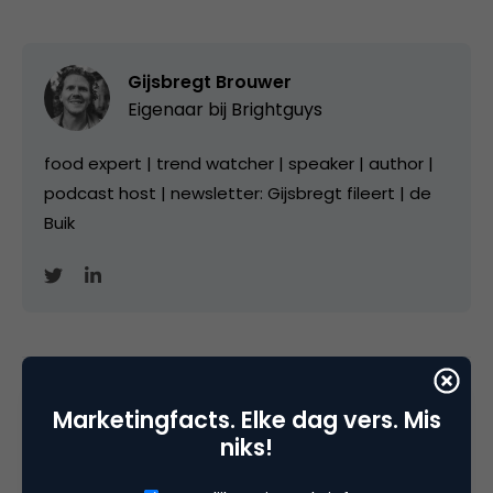
Gijsbregt Brouwer
Eigenaar bij
Brightguys
food expert | trend watcher | speaker | author |
podcast host | newsletter: Gijsbregt fileert | de
Buik
Categorie
Marketingfacts. Elke dag vers. Mis
Advertising
Media
niks!