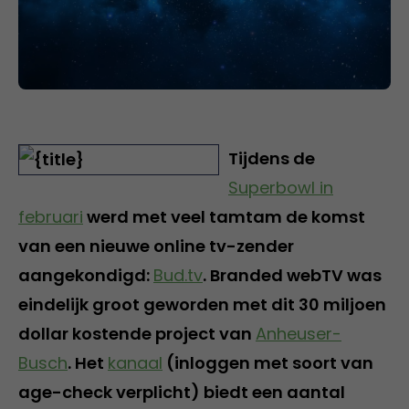
Tijdens de
Superbowl in
februari
werd met veel tamtam de komst
van een nieuwe online tv-zender
aangekondigd:
Bud.tv
. Branded webTV was
eindelijk groot geworden met dit 30 miljoen
dollar kostende project van
Anheuser-
Busch
. Het
kanaal
(inloggen met soort van
age-check verplicht) biedt een aantal