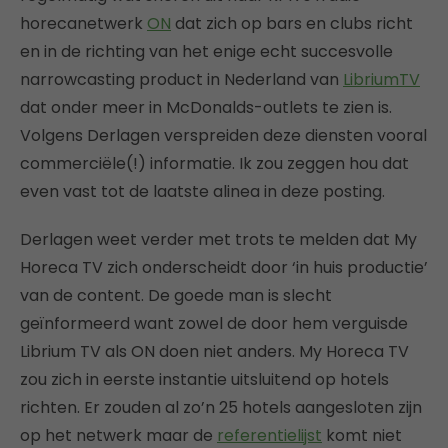
horecanetwerk
ON
dat zich op bars en clubs richt
en in de richting van het enige echt succesvolle
narrowcasting product in Nederland van
LibriumTV
dat onder meer in McDonalds-outlets te zien is.
Volgens Derlagen verspreiden deze diensten vooral
commerciële(!) informatie. Ik zou zeggen hou dat
even vast tot de laatste alinea in deze posting.
Derlagen weet verder met trots te melden dat My
Horeca TV zich onderscheidt door ‘in huis productie’
van de content. De goede man is slecht
geïnformeerd want zowel de door hem verguisde
Librium TV als ON doen niet anders. My Horeca TV
zou zich in eerste instantie uitsluitend op hotels
richten. Er zouden al zo’n 25 hotels aangesloten zijn
op het netwerk maar de
referentielijst
komt niet