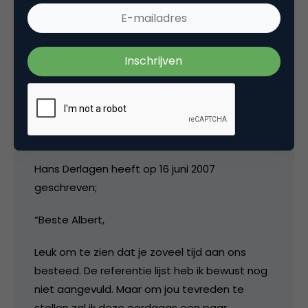
voorbeelden die Albert zou ontvangen.
7 december 2007 om 07:09
VBs Juridisch Advies
Hans Derlagen heeft op 16 juni 2007
geschreven;
“Beste Albert,
Leuk om te zien dat je zoveel tijd aan ons
besteed. De referentie lijst heb ik bewust nog
niet aangevuld. Maar om jou tevreden te
stellen zal ik deze eerdaags een paar