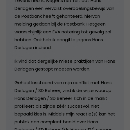
Tevens heb ik, wegens het feit dat Hans
Derlagen een vervalst overboekingsbewijs van
de Postbank heeft gehanteerd, hiervan
melding gedaan bij de Postbank. Hetgeen
waarschijnlijk een EVA notering tot gevolg zal
hebben. Ook heb ik aangifte jegens Hans
Derlagen indiend.
Ik vind dat dergelijke miese praktijken van Hans
Derlagen gestopt moeten worden.
Geheel losstaand van mijn conflict met Hans
Derlagen / SD Beheer, vind ik de wijze waarop
Hans Derlagen / SD Beheer zich in de markt
profileert als zijnde zéér succesvol, niet
bepaald kies is. Middels mijn reactie(s) kan het
publiek een compleet beeld over Hans
Derlagen / SD Beheer (My Horeca TV) vormen.