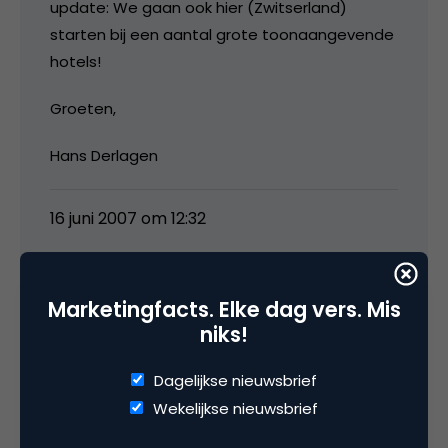
update: We gaan ook hier (Zwitserland)
starten bij een aantal grote toonaangevende
hotels!
Groeten,
Hans Derlagen
16 juni 2007 om 12:32
Marketingfacts. Elke dag vers. Mis
niks!
Joris
Dagelijkse nieuwsbrief
is dit MyHoreca.TV nu inmiddels van de grond
Wekelijkse nieuwsbrief
gekomen? Ben wel benieuwd naar de