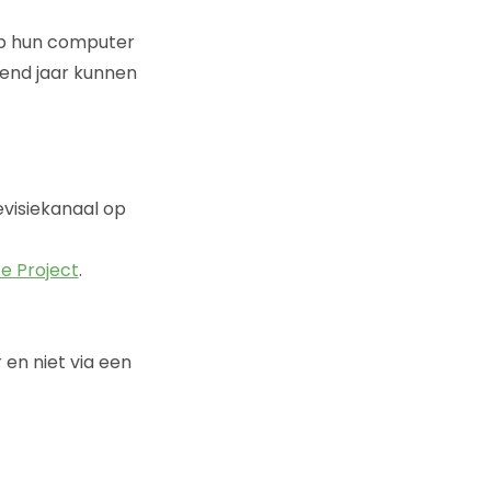
 op hun computer
lgend jaar kunnen
evisiekanaal op
e Project
.
 en niet via een