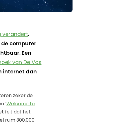
g verandert
.
ia de computer
chtbaar. Een
zoek van De Vos
 internet dan
steren zeker de
o ‘
Welcome to
t feit dat het
el ruim 300.000