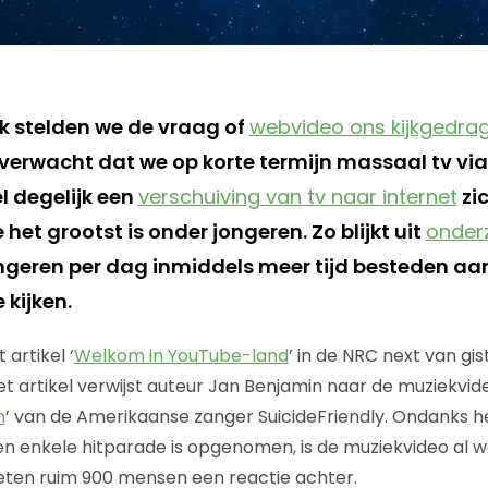
k stelden we de vraag of
webvideo ons kijkgedra
t verwacht dat we op korte termijn massaal tv v
el degelijk een
verschuiving van tv naar internet
zi
 het grootst is onder jongeren. Zo blijkt uit
onder
ngeren per dag inmiddels meer tijd besteden aan
 kijken.
 artikel ‘
Welkom in YouTube-land
’ in de NRC next van gi
t artikel verwijst auteur Jan Benjamin naar de muziekvide
n
’ van de Amerikaanse zanger SuicideFriendly. Ondanks he
 enkele hitparade is opgenomen, is de muziekvideo al w
eten ruim 900 mensen een reactie achter.