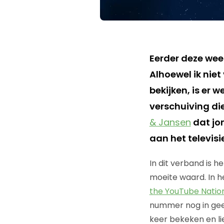
Eerder deze wee
Alhoewel ik nie
bekijken, is er w
verschuiving die
& Jansen
dat jo
aan het televisie
In dit verband is het
moeite waard. In he
the YouTube Natio
nummer nog in geen
keer bekeken en li