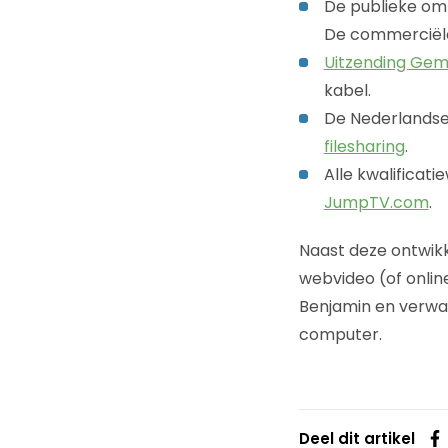
De publieke omr
De commerciëlen
Uitzending Gem
kabel.
De Nederlandse
filesharing
.
Alle kwalificati
JumpTV.com
.
Naast deze ontwik
webvideo (of online
Benjamin en verwac
computer.
Deel dit artikel