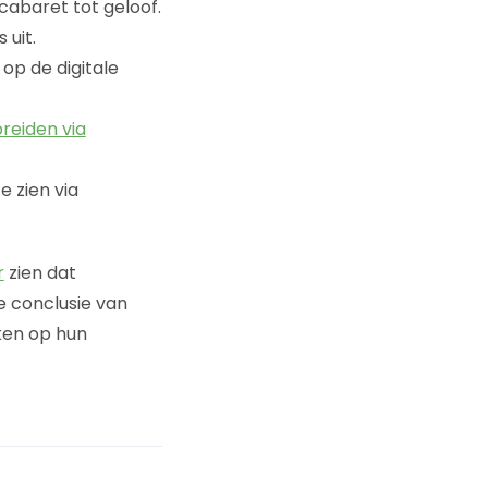
cabaret tot geloof.
 uit.
op de digitale
reiden via
e zien via
r
zien dat
de conclusie van
ken op hun