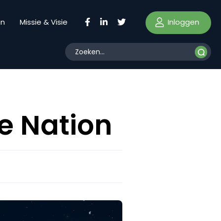
Inloggen
en
Missie & Visie
e Nation