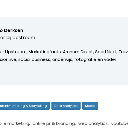
o Derksen
er bij
Upstream
er Upstream, Marketingfacts, Arnhem Direct, SportNext, Trav
xor Live, social business, onderwijs, fotografie en vader!
ntentmarketing & Storytelling
Data Analytics
Media
ile marketing
,
online pr & branding
,
web analytics
,
youtub