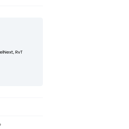
elNext, RvT
e