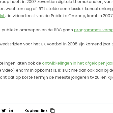
oep heeft in 2007 zeventien digitale themakanalen, van 
 wachten nog af: RTL stelde een klassiek kanaal onlangs
ist
, de videodienst van de Publieke Omroep, komt in 2007 
 publieke omroepen en de BBC gaan
programma’s versp
ewedstrijden voor het EK voetbal in 2008 zijn komend jaar t
kelingen laten ook de
ontwikkelingen in het afgelopen jaa
 video) enorm in opkomst is. Ik sluit me dan ook aan bij 
ht dat op korte termijn de meeste jongeren tv zullen kij
Kopieer link