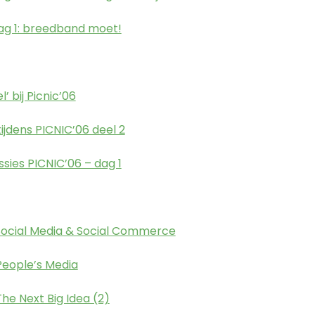
dag 1: breedband moet!
’ bij Picnic’06
ijdens PICNIC’06 deel 2
sies PICNIC’06 – dag 1
 Social Media & Social Commerce
People’s Media
The Next Big Idea (2)