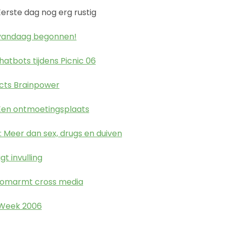
Eerste dag nog erg rustig
 vandaag begonnen!
tbots tijdens Picnic 06
cts Brainpower
 Een ontmoetingsplaats
Meer dan sex, drugs en duiven
gt invulling
omarmt cross media
 Week 2006