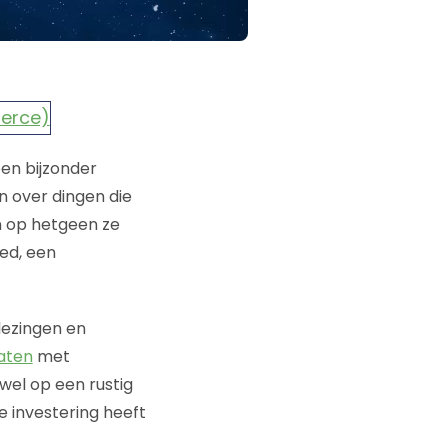
en bijzonder
en over dingen die
n op hetgeen ze
ed, een
!
lezingen en
raten
met
wel op een rustig
e investering heeft