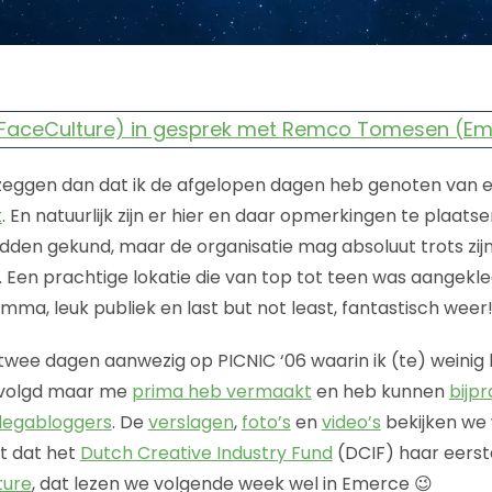
 zeggen dan dat ik de afgelopen dagen heb genoten van e
t
. En natuurlijk zijn er hier en daar opmerkingen te plaats
dden gekund, maar de organisatie mag absoluut trots zij
Een prachtige lokatie die van top tot teen was aangekle
mma, leuk publiek en last but not least, fantastisch weer
 twee dagen aanwezig op PICNIC ‘06 waarin ik (te) weinig 
volgd maar me
prima heb vermaakt
en heb kunnen
bijp
legabloggers
. De
verslagen
,
foto’s
en
video’s
bekijken we 
t dat het
Dutch Creative Industry Fund
(DCIF) haar eerst
ture
, dat lezen we volgende week wel in Emerce 😉