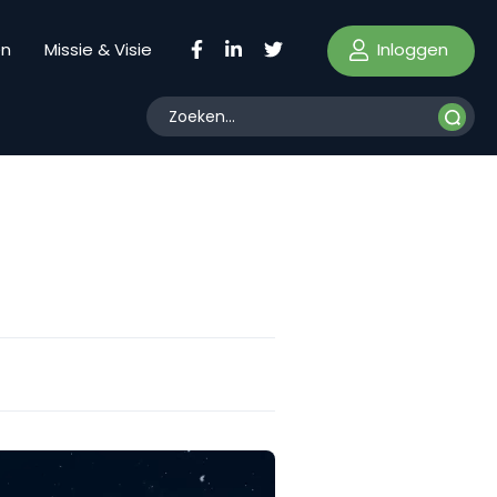
Inloggen
en
Missie & Visie