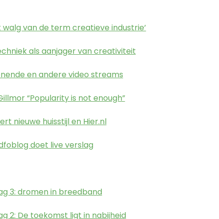
‘Ik walg van de term creatieve industrie’
techniek als aanjager van creativiteit
kenende en andere video streams
Gillmor “Popularity is not enough”
iert nieuwe huisstijl en Hier.nl
Adfoblog doet live verslag
 dag 3: dromen in breedband
dag 2: De toekomst ligt in nabijheid