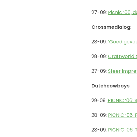
27-09:
Picnic ‘06, 
Crossmedialog
:
28-09:
‘Goed gevoel
28-09:
Craftworld t
27-09:
Sfeer impres
Dutchcowboys
:
29-09:
PICNIC ‘06:
28-09:
PICNIC ‘06: 
28-09:
PICNIC ‘06: 