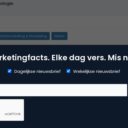
ologie.
ntentmarketing & Storytelling
Media
ile marketing
,
onderzoek
,
online pr & branding
ketingfacts. Elke dag vers. Mis n
Dagelijkse nieuwsbrief
Wekelijkse nieuwsbrief