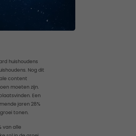
jard huishoudens
huishoudens. Nog dit
tale content
joen moeten zijn.
plaatsvinden. Een
komende jaren 28%
 groei tonen.
% van alle
e rol in de groei