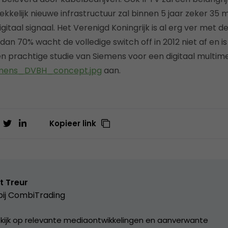
kkelijk nieuwe infrastructuur zal binnen 5 jaar zeker 35 
gitaal signaal. Het Verenigd Koningrijk is al erg ver met de
an 70% wacht de volledige switch off in 2012 niet af en is
Een prachtige studie van Siemens voor een digitaal multim
mens_DVBH_concept.jpg
aan.
Kopieer link
t Treur
ij
CombiTrading
 kijk op relevante mediaontwikkelingen en aanverwante