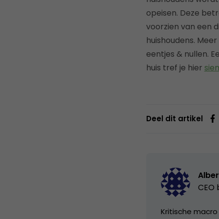
opeisen. Deze betre
voorzien van een di
huishoudens. Meer d
eentjes & nullen. 
huis tref je hier
sie
Deel dit artikel
Alber
CEO b
Kritische macro