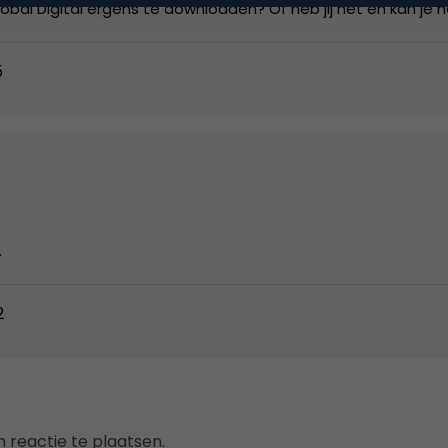
GLobal Digital ergens te downloaden? Of heb jij het en kan je 
5
…
2
 reactie te plaatsen.