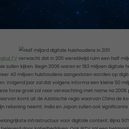
gital TV
verwacht dat in 2011 wereldwijd ruim een half mil
sie zullen kijken. Begin 2006 waren er 183 miljoen digitale 
eveer 40 miljoen huishoudens aangesloten worden op digi
n. Volgend jaar zal dat volgens Informa een kleine 50 mil
deze forse groei zal naar verwachting met name na 2008 
daarvan komt uit de Aziatische regio waarvan China de 
ijn rekening neemt. India en Japan zullen ook significante
belangrijkste infrastructuur voor digitale content. Bijna 50
beleverd door kabelbedrijven. Ook IPTV zal een belangrijk