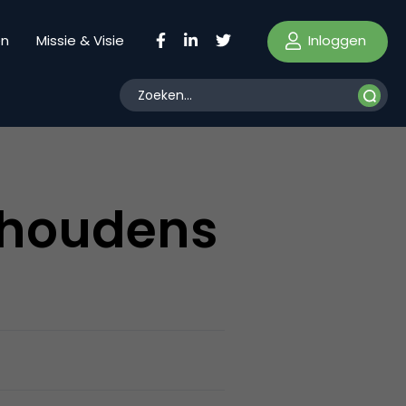
Inloggen
en
Missie & Visie
ishoudens