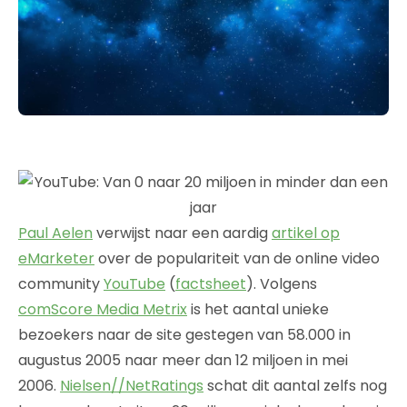
Paul Aelen
verwijst naar een aardig
artikel op
eMarketer
over de populariteit van de online video
community
YouTube
(
factsheet
). Volgens
comScore Media Metrix
is het aantal unieke
bezoekers naar de site gestegen van 58.000 in
augustus 2005 naar meer dan 12 miljoen in mei
2006.
Nielsen//NetRatings
schat dit aantal zelfs nog