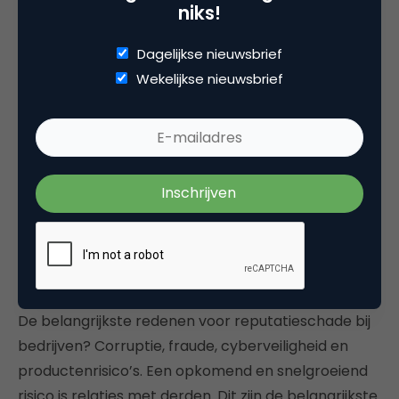
niks!
is er ook elders, zowel binnen de EU als binnen de
OESO en loopt parallel met de periode van de
Dagelijkse nieuwsbrief
kredietcrisis. Het gemiddeld geïnvesteerde bedrag
Wekelijkse nieuwsbrief
nam aanvankelijk toe (naar 55.000 euro), maar met
de groei van het aantal informele investeerders
nam het weer af (naar 30.000 euro.) Het aantal is
vooral gegroeid door toetreding van kleinere
informele investeerders.
Lees verder
2014 Global survey on reputation risk
De belangrijkste redenen voor reputatieschade bij
bedrijven? Corruptie, fraude, cyberveiligheid en
productenrisico’s. Een opkomend en snelgroeiend
risico is relaties met derden. Dit zijn de belangrijkste