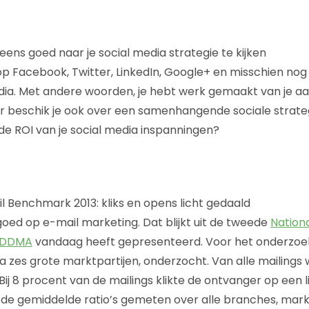
ens goed naar je social media strategie te kijken
f op Facebook, Twitter, LinkedIn, Google+ en misschien nog
dia. Met andere woorden, je hebt werk gemaakt van je a
r beschik je ook over een samenhangende sociale strateg
de ROI van je social media inspanningen?
l Benchmark 2013: kliks en opens licht gedaald
oed op e-mail marketing. Dat blijkt uit de tweede
Nation
DDMA
vandaag heeft gepresenteerd. Voor het onderzoek z
ia zes grote marktpartijen, onderzocht. Van alle mailings
j 8 procent van de mailings klikte de ontvanger op een li
 de gemiddelde ratio’s gemeten over alle branches, mar