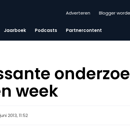
Adverteren
Blogger word
Jaarboek
Podcasts
Partnercontent
essante onderzo
en week
juni 2013, 11:52