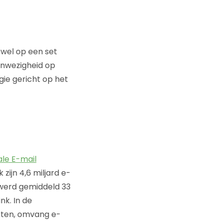
 wel op een set
anwezigheid op
ie gericht op het
ale E-mail
ijn 4,6 miljard e-
 werd gemiddeld 33
nk. In de
kten, omvang e-