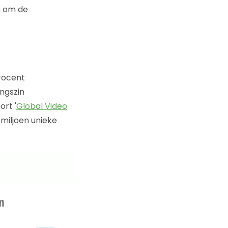
n om de
rocent
ngszin
rt '
Global Video
 miljoen unieke