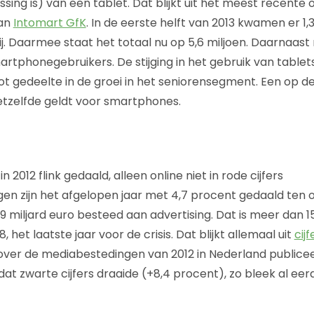
sing is) van een tablet. Dat blijkt uit het meest recente 
van
Intomart GfK
. In de eerste helft van 2013 kwamen er 1,
ij. Daarmee staat het totaal nu op 5,6 miljoen. Daarnaas
martphonegebruikers. De stijging in het gebruik van tabl
oot gedeelte in de groei in het seniorensegment. Een op d
hetzelfde geldt voor smartphones.
 2012 flink gedaald, alleen online niet in rode cijfers
n zijn het afgelopen jaar met 4,7 procent gedaald ten op
,69 miljard euro besteed aan advertising. Dat is meer dan 
 het laatste jaar voor de crisis. Dat blijkt allemaal uit
cij
s over de mediabestedingen van 2012 in Nederland publice
at zwarte cijfers draaide (+8,4 procent), zo bleek al eer