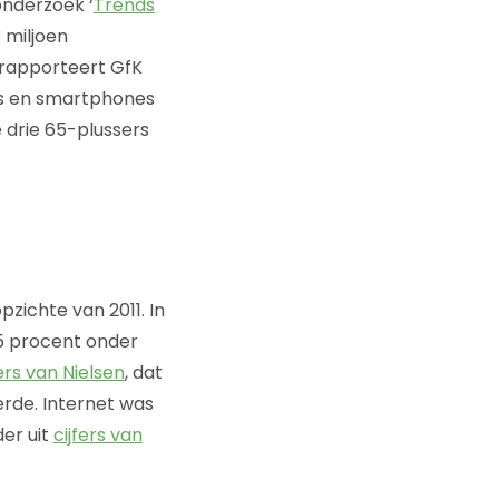
onderzoek ‘
Trends
3 miljoen
t rapporteert GfK
ets en smartphones
e drie 65-plussers
zichte van 2011. In
15 procent onder
fers van Nielsen
, dat
erde. Internet was
der uit
cijfers van