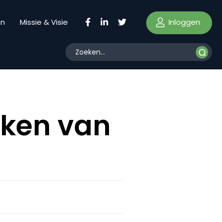
Inloggen
en
Missie & Visie
eken van