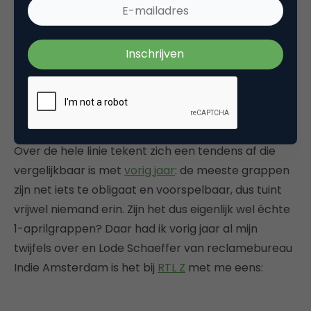
Trends en oerprincipes
Over de hele linie tekent zich een tendens af die
vergelijkbaar is met
vorig jaar
: de meeste grappen
zijn net iets te obligaat en voorspelbaar, dus tuint
vrijwel niemand erin. Zijn het dus eigenlijk wel échte
1-aprilgrappen? Daar had ik vorig jaar al mijn
twijfels over en Lode Schaeffer van reclamebureau
Indie Amsterdam is het bij
RTL Z
met me eens: