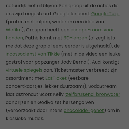
natuurlijk niet uitblijven. Een greep uit de acties die
ons zijn toegestuurd: Google lanceert
Google Tulip
(praten met tulpen, wederom een idee van
Wefilm
), Groupon heeft een
escape-room voor
honden
, Pathé komt met
3D-lenzen
(al zegt iets
me dat deze grap al eens eerder is uitgehaald), de
incassodienst van Tikkie
(met in de video een leuke
gastrol voor popzanger Jody Bernal), Audi kondigt
virtuele spiegels
aan, Ticketmaster verbreedt zijn
assortiment met
EatTicket
(eetbare
concertkaartjes, lekker duurzaam!), SodaStream
laat astronaut Scott Kelly
‘zelfbruisend’ bronwater
aanprijzen en Godiva zet hersengolven
(veroorzaakt door intens
chocolade-genot
) om in
klassieke muziek.