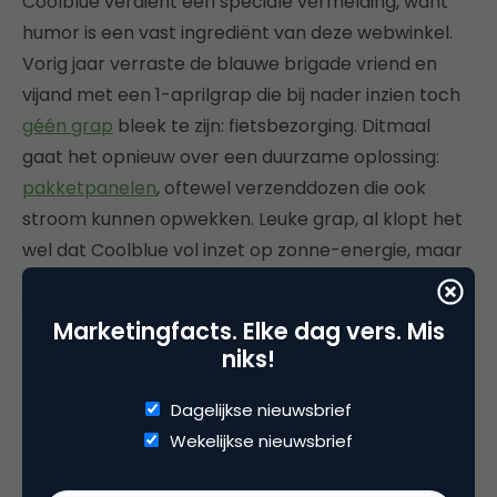
Coolblue verdient een speciale vermelding, want
humor is een vast ingrediënt van deze webwinkel.
Vorig jaar verraste de blauwe brigade vriend en
vijand met een 1-aprilgrap die bij nader inzien toch
géén grap
bleek te zijn: fietsbezorging. Ditmaal
gaat het opnieuw over een duurzame oplossing:
pakketpanelen
, oftewel verzenddozen die ook
stroom kunnen opwekken. Leuke grap, al klopt het
wel dat Coolblue vol inzet op zonne-energie, maar
dan vooral op de daken van de eigen
distributiecentra.
Marketingfacts. Elke dag vers. Mis
niks!
Dagelijkse nieuwsbrief
Wekelijkse nieuwsbrief