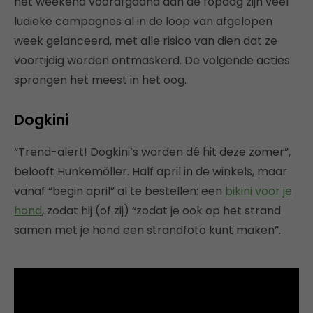
het weekend voorafgaand aan de fopdag zijn veel
ludieke campagnes al in de loop van afgelopen
week gelanceerd, met alle risico van dien dat ze
voortijdig worden ontmaskerd. De volgende acties
sprongen het meest in het oog.
Dogkini
“Trend-alert! Dogkini’s worden dé hit deze zomer”,
belooft Hunkemöller. Half april in de winkels, maar
vanaf “begin april” al te bestellen: een
bikini voor je
hond
, zodat hij (of zij) “zodat je ook op het strand
samen met je hond een strandfoto kunt maken”.