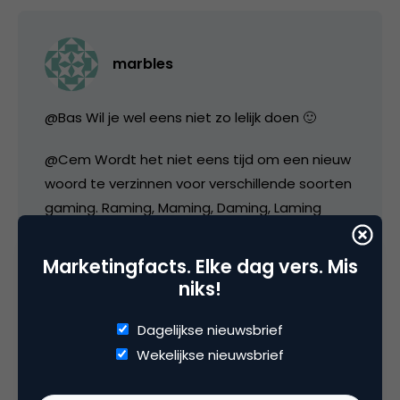
marbles
@Bas Wil je wel eens niet zo lelijk doen 🙂
@Cem Wordt het niet eens tijd om een nieuw
woord te verzinnen voor verschillende soorten
gaming. Raming, Maming, Daming, Laming
ofzo. En heb je al aanvullingen op
Marketingfacts. Elke dag vers. Mis
niks!
1. product endorsement, 2. joint-
promotions 3. gebruik van games om
Dagelijkse nieuwsbrief
producten en diensten te demonstreren
Wekelijkse nieuwsbrief
4. games als CRM tool, 5. bieden van
sponsorship of commercieel partnership