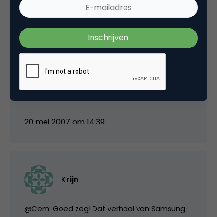
voor events en LAN parties 6. in-game
advertising 7. in-game commerce.
Kun je over de duim inschatten wat een goed
instap modelletje is voor sukkels zoal Krijn die
het allemaal niet zelf uit willen zoeken (zoals
ik)?
20 mei 2007 om 14:39
Krijn
@Cem: Goed zeg! Dat verhaal van Samsung