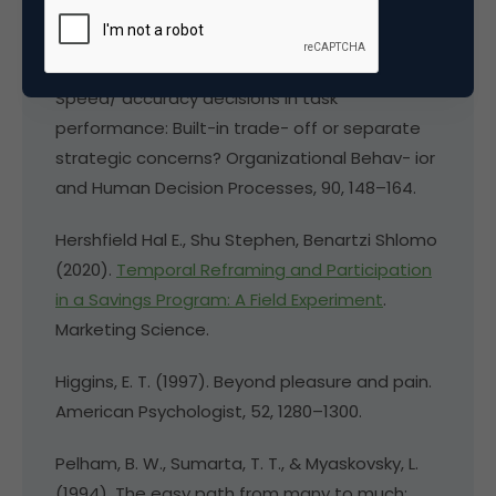
Psychological Science, 16, 631–636.
Forster, J., Higgins, E. T., & Bianco, A. T. (2003).
Speed/ accuracy decisions in task
performance: Built-in trade- off or separate
strategic concerns? Organizational Behav- ior
and Human Decision Processes, 90, 148–164.
Hershfield Hal E., Shu Stephen, Benartzi Shlomo
(2020).
Temporal Reframing and Participation
in a Savings Program: A Field Experiment
.
Marketing Science.
Higgins, E. T. (1997). Beyond pleasure and pain.
American Psychologist, 52, 1280–1300.
Pelham, B. W., Sumarta, T. T., & Myaskovsky, L.
(1994). The easy path from many to much: