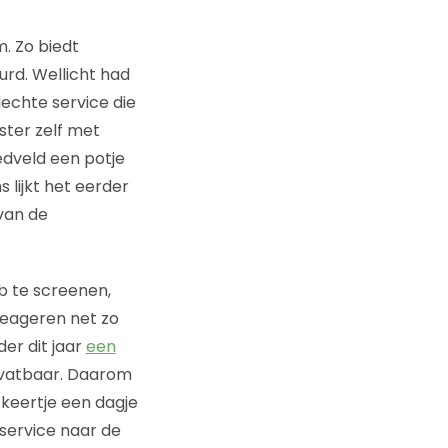
m. Zo biedt
urd. Wellicht had
echte service die
ster zelf met
edveld een potje
lijkt het eerder
van de
eb te screenen,
reageren net zo
er dit jaar
een
g vatbaar. Daarom
keertje een dagje
service naar de