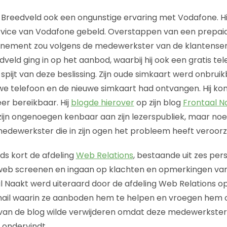
 Breedveld ook een ongunstige ervaring met Vodafone. H
rvice van Vodafone gebeld. Overstappen van een prepa
nement zou volgens de medewerkster van de klantenserv
dveld ging in op het aanbod, waarbij hij ook een gratis tel
 spijt van deze beslissing. Zijn oude simkaart werd onbru
uwe telefoon en de nieuwe simkaart had ontvangen. Hij ko
er bereikbaar. Hij
blogde hierover
op zijn blog
Frontaal N
 zijn ongenoegen kenbaar aan zijn lezerspubliek, maar 
dewerkster die in zijn ogen het probleem heeft veroorz
ds kort de afdeling
Web Relations
, bestaande uit zes per
web screenen en ingaan op klachten en opmerkingen van
l Naakt werd uiteraard door de afdeling Web Relations opg
ail waarin ze aanboden hem te helpen en vroegen hem o
an de blog wilde verwijderen omdat deze medewerkster p
 ondervindt.