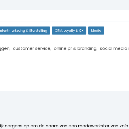
ntentmarketing & Storytelling
CRM, Loyalty & CX
Media
ggen
,
customer service
,
online pr & branding
,
social media
rlijk nergens op om de naam van een medewerkster van zo’n 