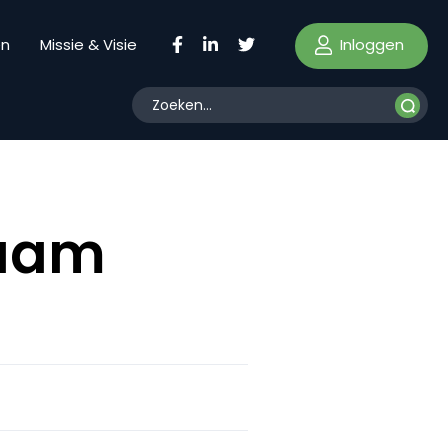
Inloggen
en
Missie & Visie
naam