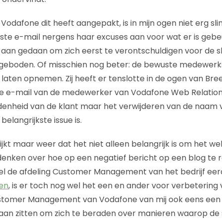
odafone dit heeft aangepakt, is in mijn ogen niet erg sli
ste e-mail nergens haar excuses aan voor wat er is gebe
aan gedaan om zich eerst te verontschuldigen voor de sl
t geboden. Of misschien nog beter: de bewuste medewerk
laten opnemen. Zij heeft er tenslotte in de ogen van Bre
e e-mail van de medewerker van Vodafone Web Relations 
edenheid van de klant maar het verwijderen van de naam 
langrijkste issue is.
lijkt maar weer dat het niet alleen belangrijk is om het w
enken over hoe op een negatief bericht op een blog te 
wel de afdeling Customer Management van het bedrijf eerd
nen
, is er toch nog wel het een en ander voor verbeterin
ustomer Management van Vodafone van mij ook eens een 
aan zitten om zich te beraden over manieren waarop de 