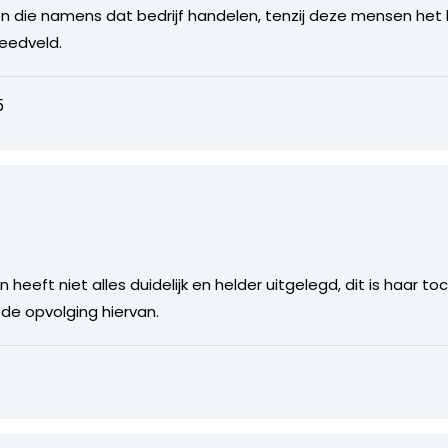
en die namens dat bedrijf handelen, tenzij deze mensen het b
reedveld.
5
n heeft niet alles duidelijk en helder uitgelegd, dit is haar t
s de opvolging hiervan.
6