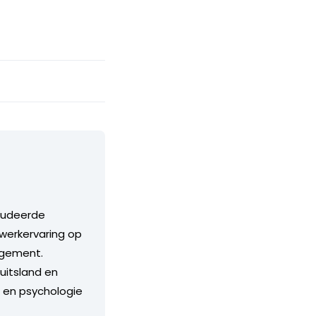
studeerde
werkervaring op
agement.
Duitsland en
e en psychologie