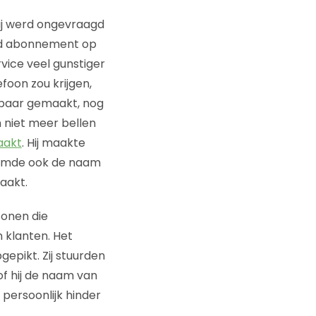
ij werd ongevraagd
id abonnement op
ice veel gunstiger
efoon zou krijgen,
ikbaar gemaakt, nog
n niet meer bellen
aakt
. Hij maakte
noemde ook de naam
aakt.
sonen die
 klanten. Het
epikt. Zij stuurden
f hij de naam van
ersoonlijk hinder