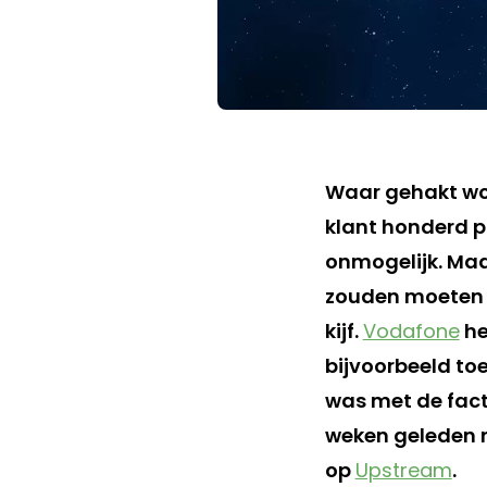
Waar gehakt wor
klant honderd p
onmogelijk. Maa
zouden moeten d
kijf.
Vodafone
he
bijvoorbeeld to
was met de fact
weken geleden n
op
Upstream
.