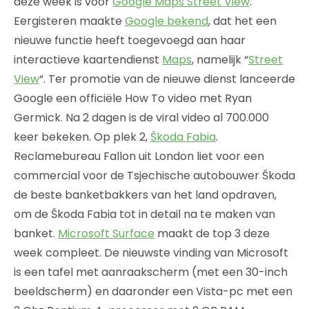
deze week is voor
Google Maps Street View
.
Eergisteren maakte
Google bekend
, dat het een
nieuwe functie heeft toegevoegd aan haar
interactieve kaartendienst
Maps
, namelijk “
Street
View
“. Ter promotie van de nieuwe dienst lanceerde
Google een officiële How To video met Ryan
Germick. Na 2 dagen is de viral video al 700.000
keer bekeken. Op plek 2,
Škoda Fabia
.
Reclamebureau Fallon uit London liet voor een
commercial voor de Tsjechische autobouwer Škoda
de beste banketbakkers van het land opdraven,
om de Škoda Fabia tot in detail na te maken van
banket.
Microsoft Surface
maakt de top 3 deze
week compleet. De nieuwste vinding van Microsoft
is een tafel met aanraakscherm (met een 30-inch
beeldscherm) en daaronder een Vista-pc met een