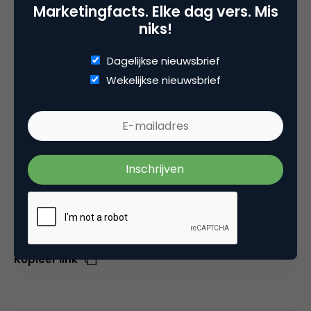
Marketingfacts. Elke dag vers. Mis
niks!
Met deze campagne steunt Albert Heijn samen
met Maan en John Ewbank de Oranje Leeuwinnen in
Dagelijkse nieuwsbrief
hun jacht naar het wereldkampioenschap. AH heeft
Wekelijkse nieuwsbrief
Maan en John gevraagd om hiervoor een nummer
te schrijven. Daarnaast is er een speciale poster
met de Oranje Leeuwinnen gemaakt die gratis te
verkrijgen is. Houd je vast, want ze komen eraan!
Deel dit artikel
Kopieer link