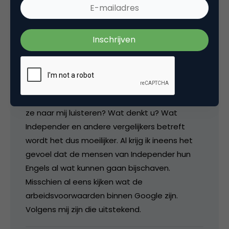
Paul Haarman
Google zet weer een stapje verder. Naar mijn
mening moeten ze daar een beetje mee
oppassen. Men kan in het vaarwater van de
Europese Mededingings Autoriteiten komen.
Mijn advies aan Google: niet doen dus. Zullen
ze naar mij luisteren? Wat denkt u? Wat
Independer en andere vergelijkers betreft
wordt het dus moeilijker. Al krijg ik ineens het
gevoel dat de mensen van Independer hun
Engels al wat kunnen gaan bijschaven.
Misschien al eens kijken wat de
arbeidsvoorwaarden binnen Google zijn.
Volgens mij zijn die uitstekend.