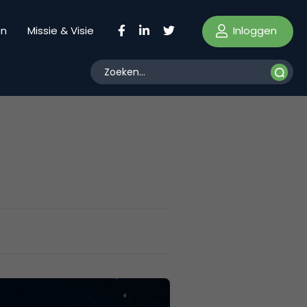
Inloggen
en
Missie & Visie