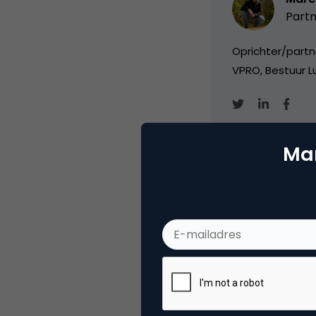
Partn
Oprichter/partn
VPRO, Bestuur Lu
Mar
Categorie
Ad
Tags
onli
Plaats reactie