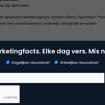
er bij
Upstream
er Upstream, Marketingfacts, Arnhem Direct, SportNext, Trav
xor Live, social business, onderwijs, fotografie en vader!
ketingfacts. Elke dag vers. Mis n
vertising
Dagelijkse nieuwsbrief
Wekelijkse nieuwsbrief
ne advertising