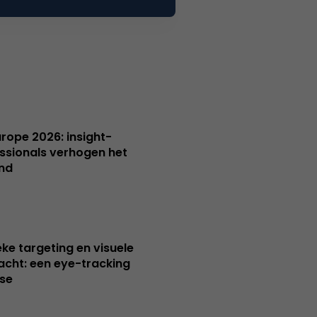
Europe 2026: insight-
ssionals verhogen het
nd
ieke targeting en visuele
cht: een eye-tracking
se