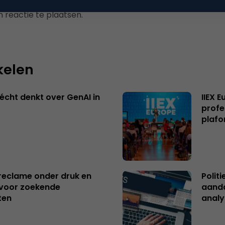
 reactie te plaatsen.
kelen
écht denkt over GenAI in
IIEX 
profe
plafo
reclame onder druk en
Polit
s voor zoekende
aanda
ten
analy