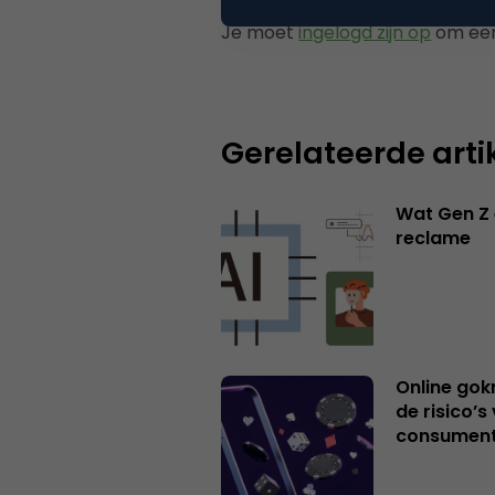
Je moet
ingelogd zijn op
om een
Gerelateerde arti
Wat Gen Z 
reclame
Online gok
de risico’
consumen