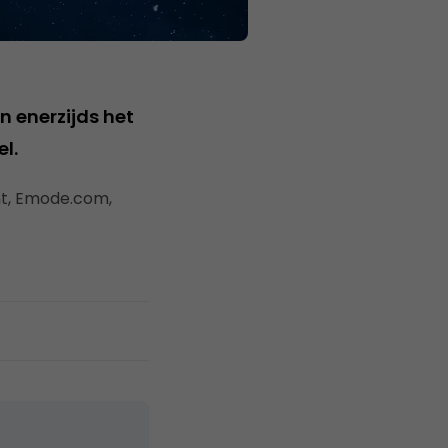
n enerzijds het
l.
nt, Emode.com,