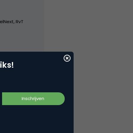
elNext, RvT
iks!