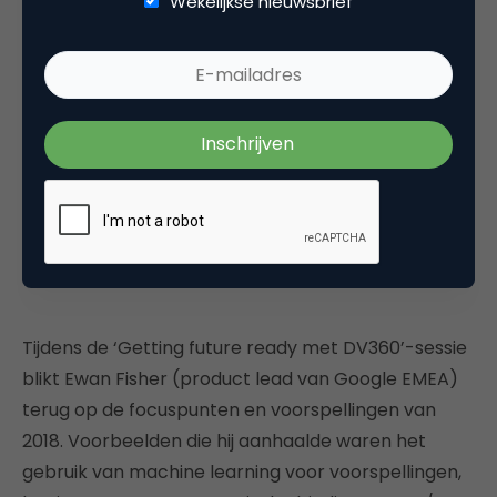
Wekelijkse nieuwsbrief
signalen en nieuwe modellen.
Tot slot misschien wel de belangrijkste: je
einddoel hoeft niet morgen klaar te zijn. Zet
realistische stappen voor jezelf en vooral ook
tussenstappen!
“Hou het simpel zodat je snel live
kunt”
Tijdens de ‘Getting future ready met DV360’-sessie
blikt Ewan Fisher (product lead van Google EMEA)
terug op de focuspunten en voorspellingen van
2018. Voorbeelden die hij aanhaalde waren het
gebruik van machine learning voor voorspellingen,