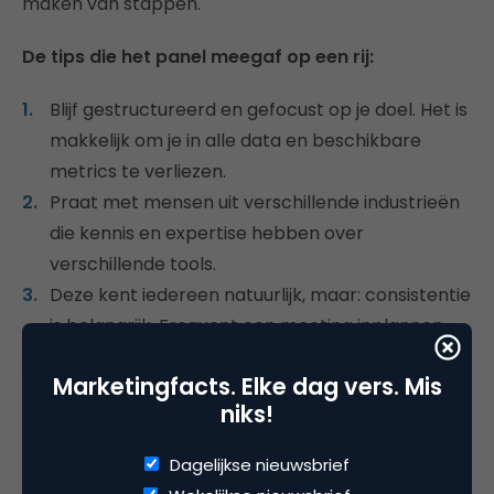
maken van stappen.
De tips die het panel meegaf op een rij:
Blijf gestructureerd en gefocust op je doel. Het is
makkelijk om je in alle data en beschikbare
metrics te verliezen.
Praat met mensen uit verschillende industrieën
die kennis en expertise hebben over
verschillende tools.
Deze kent iedereen natuurlijk, maar: consistentie
is belangrijk. Frequent een meeting inplannen
met je team helpt bij het realiseren van doelen.
Marketingfacts. Elke dag vers. Mis
Een goed overzicht maken van alle deadlines en
niks!
(tussen)stappen is noodzakelijk.
Blijf niet alleen bij oude modellen hangen.
Dagelijkse nieuwsbrief
Probeer gebruik te maken van cross device-