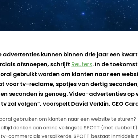
ne advertenties kunnen binnen drie jaar een kwar
ials afsnoepen, schrijft
Reuters
. In de toekoms
ral gebruikt worden om klanten naar een websit
 voor tv-reclame, spotjes van dertig seconden,
Tien seconden is genoeg. Video-advertenties op w
 tv zal volgen”, voorspelt David Verklin, CEO Car
ral gebruiken om klanten naar een website te sturen? B
altijd denken aan online veilingsite SPOTT (met dubbel t) d
 tv-commercials verspijkerde. SPOTT bestaat inmiddels 