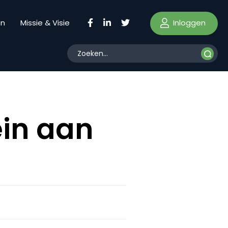
Inloggen
en
Missie & Visie
ein aan