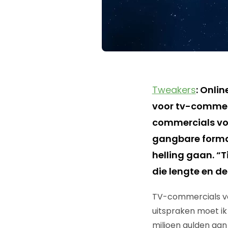
Tweakers
: Onli
voor tv-commerc
commercials voo
gangbare format
helling gaan. “
die lengte en de
TV-commercials voo
uitspraken moet ik 
miljoen gulden aan