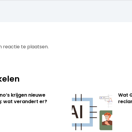
 reactie te plaatsen.
kelen
no’s krijgen nieuwe
Wat G
: wat verandert er?
recl