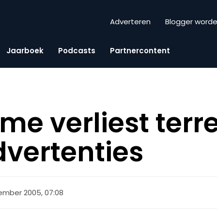
Adverteren
Blogger word
Jaarboek
Podcasts
Partnercontent
me verliest terr
dvertenties
ember 2005, 07:08