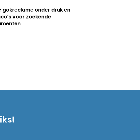
e gokreclame onder druk en
sico’s voor zoekende
umenten
iks!