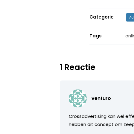
Categorie
Ad
Tags
onli
1 Reactie
venturo
Crossadvertising kan wel effe
hebben dit concept om zeep g