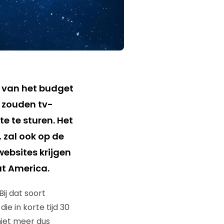
t van het budget
t zouden tv-
e te sturen. Het
 zal ook op de
ebsites krijgen
at America.
ij dat soort
ie in korte tijd 30
niet meer dus