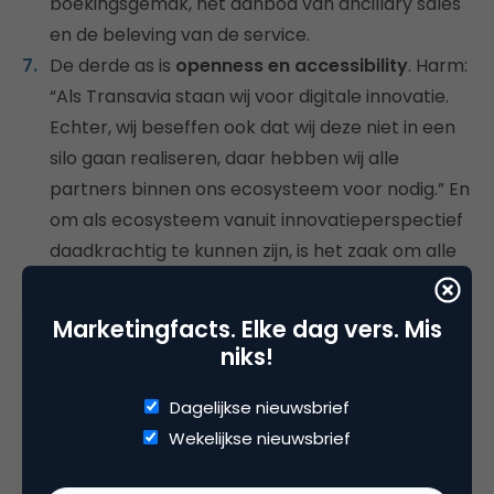
boekingsgemak, het aanbod van ancillary sales
en de beleving van de service.
De derde as is
o
penness en accessibility
. Harm:
“Als Transavia staan wij voor digitale innovatie.
Echter, wij beseffen ook dat wij deze niet in een
silo gaan realiseren, daar hebben wij alle
partners binnen ons ecosysteem voor nodig.” En
om als ecosysteem vanuit innovatieperspectief
daadkrachtig te kunnen zijn, is het zaak om alle
technologieën en data voor elkaar open te
stellen. In 2016 krijgt deze capability van
Marketingfacts. Elke dag vers. Mis
Transavia’s e-commerceteam de volle
niks!
aandacht, zodat de organisatie een aantal grote
stappen richting de verdere integratie met hun
Dagelijkse nieuwsbrief
partners kan zetten. Denk hierbij aan
Wekelijkse nieuwsbrief
developers die via developer.transavia.com