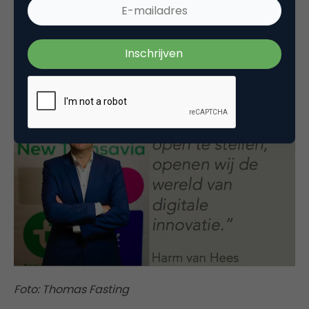
data kunnen gebruiken om nieuwe apps te
bouwen. Harm: “Door de technologie open te
stellen, openen wij de wereld van digitale
innovatie.”
Foto: Thomas Fasting