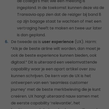
de collega’s met wie een meeting is
ingepland. In de toekomst kunnen deze via de
Transavia‑app zien dat de reiziger bij band 8
op zijn bagage staat te wachten of met een
vertraging heeft te maken en twee uur later
is dan gepland.
De tweede as is
u
ser experience
(UX). Harm:
“Als je de beste airline wilt worden, dan moet je
ook de beste experience kunnen bieden, ook
digitaal.” Dit is uiteraard een veelomvattende
capability waar je een apart artikel over zou
kunnen schrijven. De kern van de UX is het
ontwerpen van een ‘seamless customer
journey’ met de beste merkbeleving die je kunt
creëren. UX hangt uiteraard nauw samen met
de eerste capability ‘relevantie’, het