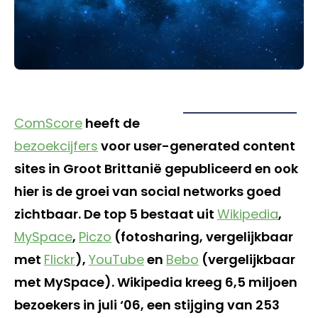
ComScore
heeft de
bezoekcijfers
voor user-generated content
sites in Groot Brittanië gepubliceerd en ook
hier is de groei van social networks goed
zichtbaar. De top 5 bestaat uit
Wikipedia
,
MySpace
,
Piczo
(fotosharing, vergelijkbaar
met
Flickr
),
YouTube
en
Bebo
(vergelijkbaar
met MySpace). Wikipedia kreeg 6,5 miljoen
bezoekers in juli ‘06, een stijging van 253