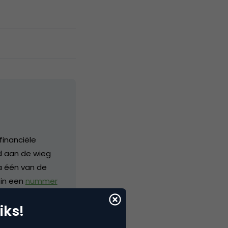
financiële
nd aan de wieg
a één van de
 in een
nummer
 bij Corporate
iks!
p internationaal
bij