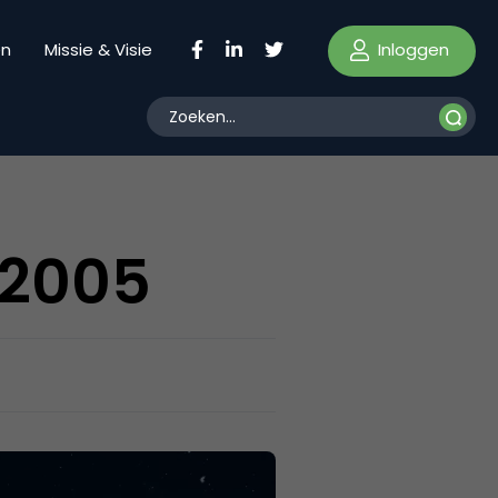
Inloggen
en
Missie & Visie
 2005