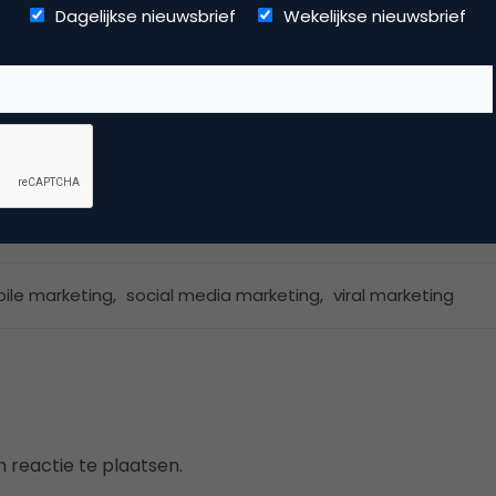
Dagelijkse nieuwsbrief
Wekelijkse nieuwsbrief
 en van 2004-2014 ook op de achtergrond actief geweest vo
.a. bij de techniek en de redactie.
dia
ile marketing
,
social media marketing
,
viral marketing
 reactie te plaatsen.