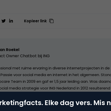
Kopieer link
van Roekel
ct Owner Chatbot bij ING
ional met ruime ervaring in diverse internetprojecten in de 
. Passie voor social media en internet in het algemeen. Sto
care Team in 2009 en gaf er 1,5 jaar leiding aan. Was daarn
ocial media strategie voor ING Nederland in 2012 resulterend
 Social Media Monitor
van Social Embassy. Werkzaam geweest
ketingfacts. Elke dag vers. Mis n
s van
ING Groep
en van daaruit betrokken bij social media o
l Product owner chatbot bij ING. Blogt op persoonlijke titel 