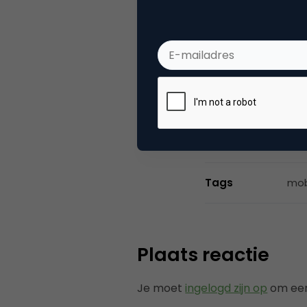
Marketingfacts
Marketingfacts o
Categorie
Me
Tags
mob
Plaats reactie
Je moet
ingelogd zijn op
om een