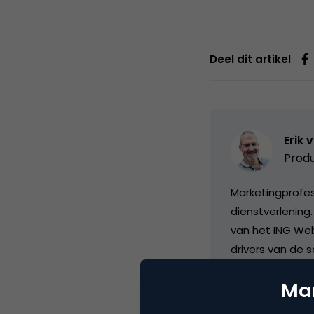
Deel dit artikel
Erik 
Produ
Marketingprofess
dienstverlening
van het ING Web
drivers van de s
1 notering in de
Mar
Communication
niveau. Momentee