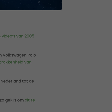
e video’s van 2005
n Volkswagen Polo
trokkenheid van
n Nederland tot de
 zo gek is om
dit te