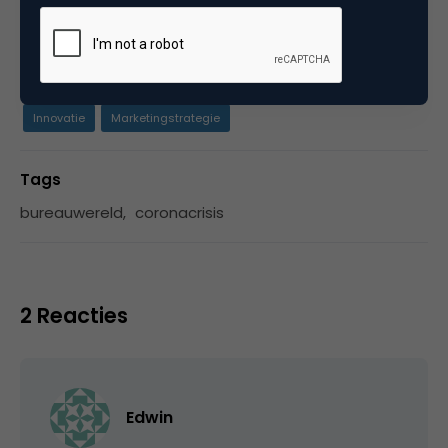
Categorie
Innovatie
Marketingstrategie
Tags
bureauwereld
,
coronacrisis
2 Reacties
Edwin