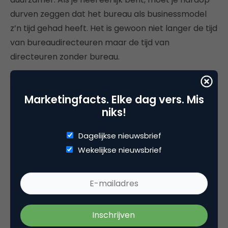
durven zeggen dat het bureau als businessmodel
z’n tijd gehad heeft. Het is gewoon niet langer de tijd
van bureaudirecteuren maar de tijd van
directeuren zonder bureau.
Marketingfacts. Elke dag vers. Mis
niks!
Deel dit artikel
Dagelijkse nieuwsbrief
Kopieer link
Wekelijkse nieuwsbrief
Christian van Santen
eigenaar/oprichter bij
Van Santen
Netwerk