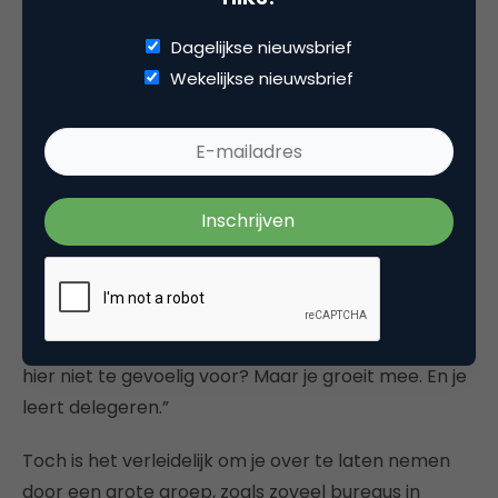
Geen benchmark, geen blueprint
Dagelijkse nieuwsbrief
Wat Couperus bouwt met Crocodile is niet zomaar
Wekelijkse nieuwsbrief
een bureau met een andere strategie. Het is ook
een ander soort organisatie. Eentje zonder
benchmark. Eentje zonder klassieke
voorbeeldfunctie. En eentje die niet gevormd wordt
door conventionele reclamevisies.
Ze is zelfstandig ondernemer, heeft geen
medeoprichter en groeide in haar eentje naar een
bedrijf van 44 mensen. “Ik heb vaak gedacht: ben ik
hier niet te gevoelig voor? Maar je groeit mee. En je
leert delegeren.”
Toch is het verleidelijk om je over te laten nemen
door een grote groep, zoals zoveel bureaus in