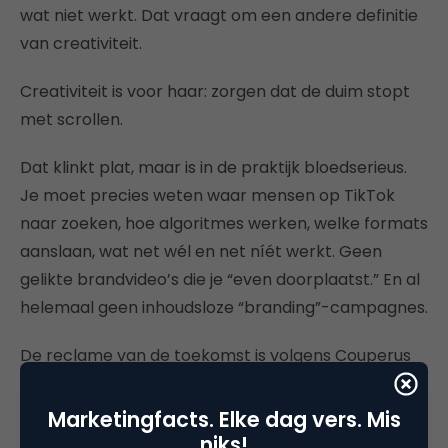
wat niet werkt. Dat vraagt om een andere definitie
van creativiteit.
Creativiteit is voor haar: zorgen dat de duim stopt
met scrollen.
Dat klinkt plat, maar is in de praktijk bloedserieus.
Je moet precies weten waar mensen op TikTok
naar zoeken, hoe algoritmes werken, welke formats
aanslaan, wat net wél en net níét werkt. Geen
gelikte brandvideo’s die je “even doorplaatst.” En al
helemaal geen inhoudsloze “branding”-campagnes.
De reclame van de toekomst is volgens Couperus
veel meer platformnative, creator-driven en
community-based.
Marketingfacts. Elke dag vers. Mis
niks!