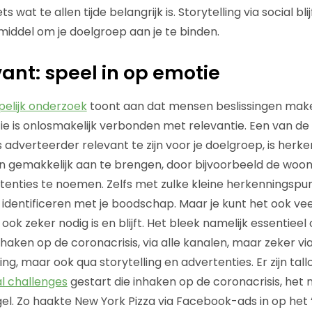
ts wat te allen tijde belangrijk is. Storytelling via social b
 middel om je doelgroep aan je te binden.
levant: speel in op emotie
elijk onderzoek
toont aan dat mensen beslissingen make
e is onlosmakelijk verbonden met relevantie. Een van de
 adverteerder relevant te zijn voor je doelgroep, is herk
jn gemakkelijk aan te brengen, door bijvoorbeeld de woon
tenties te noemen. Zelfs met zulke kleine herkenningsp
identificeren met je boodschap. Maar je kunt het ook ve
d ook zeker nodig is en blijft. Het bleek namelijk essentieel
haken op de coronacrisis, via alle kanalen, maar zeker via
ng, maar ook qua storytelling en advertenties. Er zijn tall
al challenges
gestart die inhaken op de coronacrisis, het
el. Zo haakte New York Pizza via Facebook-ads in op het