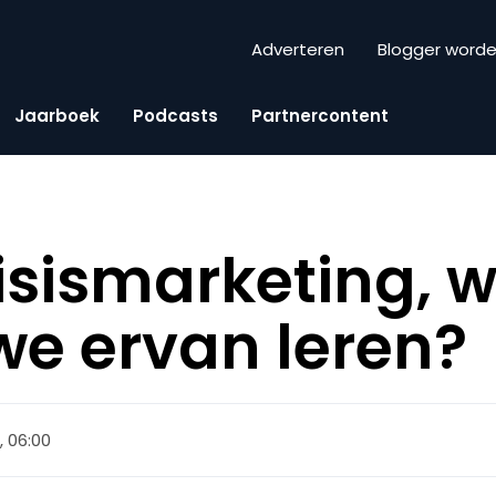
Adverteren
Blogger word
Jaarboek
Podcasts
Partnercontent
risismarketing, 
e ervan leren?
0, 06:00