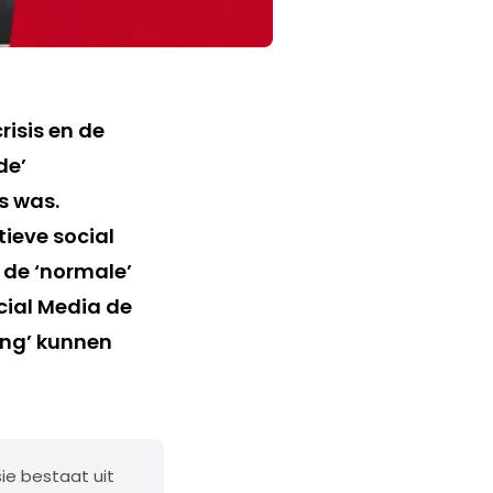
isis en de
de’
s was.
ieve social
n de ‘normale’
ial Media de
ing’ kunnen
ie bestaat uit