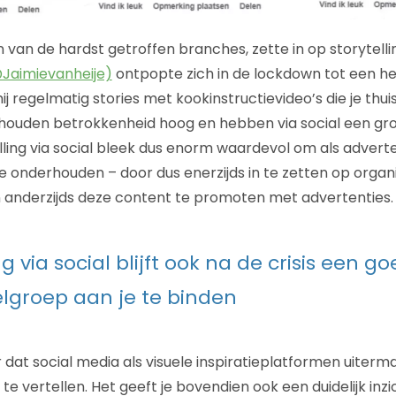
 van de hardst getroffen branches, zette in op storytell
@Jaimievanheije)
ontpopte zich in de lockdown tot een he
j regelmatig stories met kookinstructievideo’s die je thuis
 houden betrokkenheid hoog en hebben via social een gro
lling via social bleek dus enorm waardevol om als adver
e onderhouden – door dus enerzijds in te zetten op orga
 anderzijds deze content te promoten met advertenties.
ng via social blijft ook na de crisis een 
lgroep aan je te binden
 dat social media als visuele inspiratieplatformen uiterm
 te vertellen. Het geeft je bovendien ook een duidelijk inzi