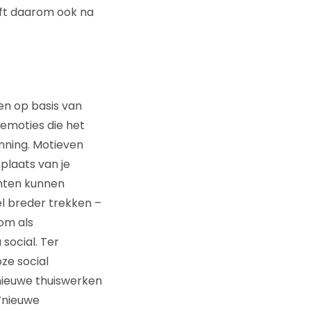
lijft daarom ook na
n op basis van
 emoties die het
enning. Motieven
plaats van je
unten kunnen
el breder trekken –
 om als
 social. Ter
oze social
 nieuwe thuiswerken
 ‘nieuwe