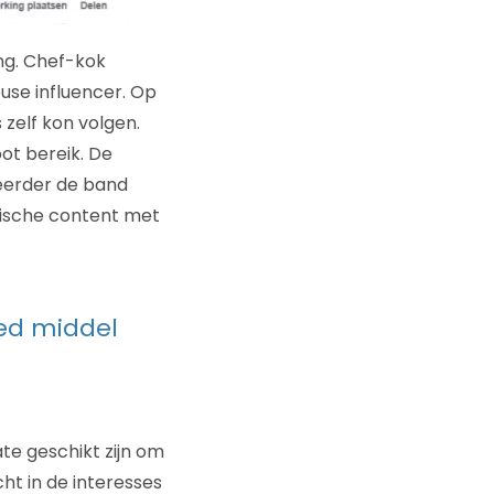
ing. Chef-kok
use influencer. Op
 zelf kon volgen.
ot bereik. De
teerder de band
nische content met
goed middel
ate geschikt zijn om
cht in de interesses