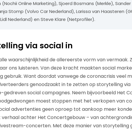
 (Nochii Online Marketing), Sjoerd Bosmans (Merkle), Sander 
nja Stomp (Volvo Car Nederland), Larissa van Haasteren (
idl Nederland) en Steve Klare (Netprofiler).
telling via social in
alle waarschijnlijkheid de allereerste vorm van vermaak. Z
r ons luisteren. Van deze kracht maakten social marke
tig gebruik. Want doordat vanwege de coronacrisis veel
dverteerders genoodzaakt in te zetten op storytelling via 
e-gedreven social campagnes. Neem bijvoorbeeld Het 
oodgedwongen moest stoppen met het verkopen van co
 social advertenties geen oproep tot aankoop meer konde
 verhaal achter Het Concertgebouw – van achtergrondi
livestream-concerten. Met deze manier van storytelling g