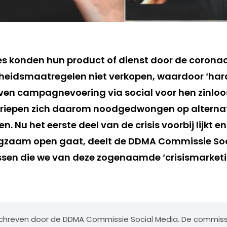
es konden hun product of dienst door de coronacr
heidsmaatregelen niet verkopen, waardoor ‘har
en campagnevoering via social voor hen zinloo
eriepen zich daarom noodgedwongen op alternat
 Nu het eerste deel van de crisis voorbij lijkt e
ngzaam open gaat, deelt de DDMA Commissie Soc
essen die we van deze zogenaamde ‘crisismarket
geschreven door de DDMA Commissie Social Media. De commiss