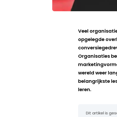
Veel organisati
opgelegde over
conversiegedrev
Organisaties b
marketingvormen.
wereld weer la
belangrijkste l
leren.
Dit artikel is 