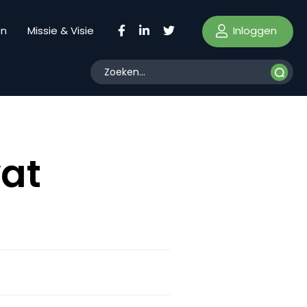
Inloggen
en
Missie & Visie
wat