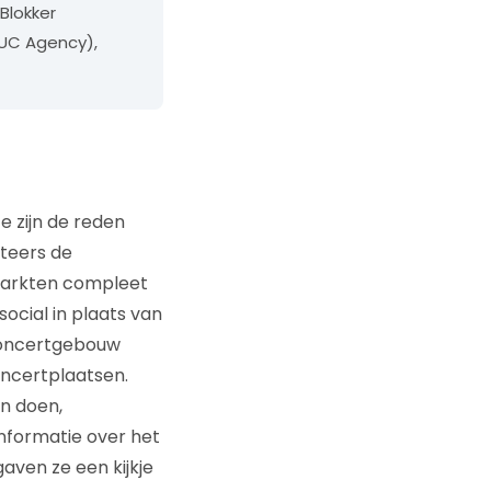
Blokker
GUC Agency),
e zijn de reden
teers de
 markten compleet
social in plaats van
Concertgebouw
ncertplaatsen.
n doen,
nformatie over het
aven ze een kijkje