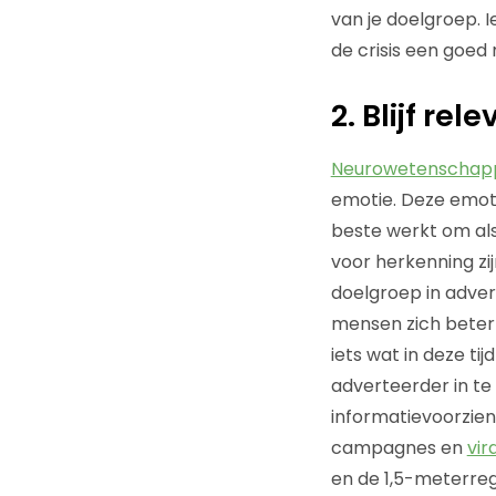
van je doelgroep. Ie
de crisis een goed
2. Blijf re
Neurowetenschapp
emotie. Deze emoti
beste werkt om als
voor herkenning zi
doelgroep in adver
mensen zich beter 
iets wat in deze tij
adverteerder in te 
informatievoorzieni
campagnes en
vir
en de 1,5-meterreg