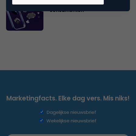
en de risico’s voor zoekende
consumenten
Marketingfacts. Elke dag vers. Mis niks!
Dagelijkse nieuwsbrief
Wekelijkse nieuwsbrief