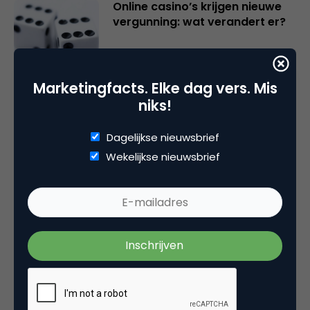
Online casino’s krijgen nieuwe
vergunning: wat verandert er?
Marketingfacts. Elke dag vers. Mis
niks!
Wat Gen Z écht denkt over
GenAI in reclame
Dagelijkse nieuwsbrief
Wekelijkse nieuwsbrief
IIEX Europe 2026: insight-
professionals verhogen het
plafond
Online gokreclame onder druk