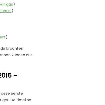
Minkjan
)
BartS
)
ers
)
ende krachten
Mannen kunnen dus
2015 –
n deze eerste
tiger. De timeline