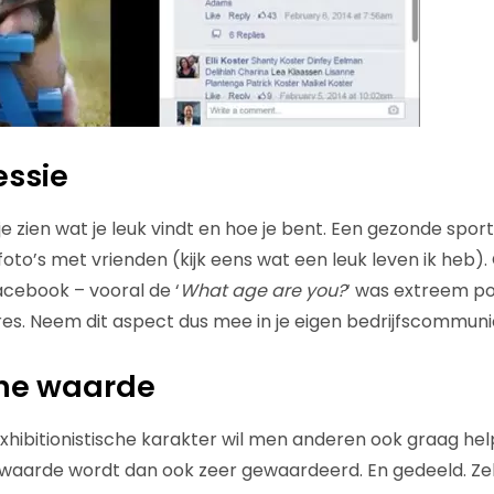
essie
je zien wat je leuk vindt en hoe je bent. Een gezonde spo
oto’s met vrienden (kijk eens wat een leuk leven ik heb). 
cebook – vooral de ‘
What age are you?
‘ was extreem p
ares. Neem dit aspect dus mee in je eigen bedrijfscommuni
che waarde
exhibitionistische karakter wil men anderen ook graag he
swaarde wordt dan ook zeer gewaardeerd. En gedeeld. Zek