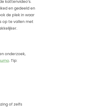
de kattenvideo’s.
liked en gedeeld en
ok de plek in waar
 op te vallen met
kkelijker.
en onderzoek,
sumo
. Tip:
ing of zelfs