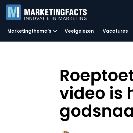
Marketingthema’s
Veelgelezen
Vacatures
Roeptoet
video is 
godsnaam