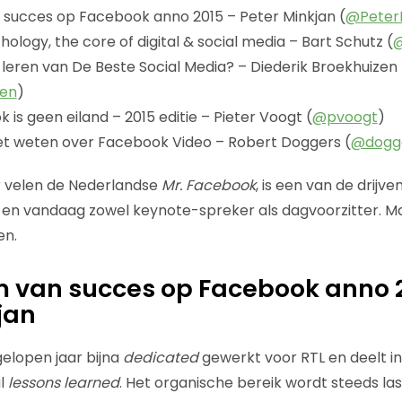
 succes op Facebook anno 2015 – Peter Minkjan (
@Peter
ology, the core of digital & social media – Bart Schutz (
@
eren van De Beste Social Media? – Diederik Broekhuizen
en
)
 is geen eiland – 2015 editie – Pieter Voogt (
@pvoogt
)
oet weten over Facebook Video – Robert Doggers (
@dogg
r velen de Nederlandse
Mr. Facebook
, is een van de drijv
s en vandaag zowel keynote-spreker als dagvoorzitter. 
en.
m van succes op Facebook anno 
jan
gelopen jaar bijna
dedicated
gewerkt voor RTL en deelt i
l
lessons learned
. Het organische bereik wordt steeds las