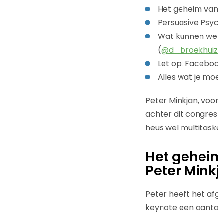
Het geheim van
Persuasive Psych
Wat kunnen we l
(
@d_broekhuiz
Let op: Facebook
Alles wat je m
Peter Minkjan, voo
achter dit congre
heus wel multitask
Het gehei
Peter Mink
Peter heeft het af
keynote een aanta