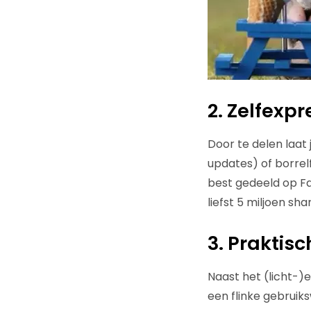
2. Zelfexpr
Door te delen laat 
updates) of borrelf
best gedeeld op Fa
liefst 5 miljoen sh
3. Praktis
Naast het (licht-)
een flinke gebruik