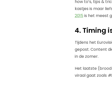
how to’s, tips & tr
kastjes is maar lie
2015
is het meest g
4. Timing i
Tijdens het Eurovi
gepost. Content die
in de zomer.
Het laatste (broo
viraal gaat zoals
#