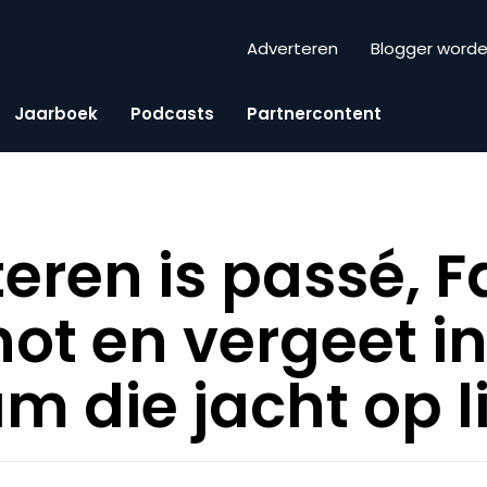
Adverteren
Blogger word
Jaarboek
Podcasts
Partnercontent
eren is passé, 
hot en vergeet i
 die jacht op l