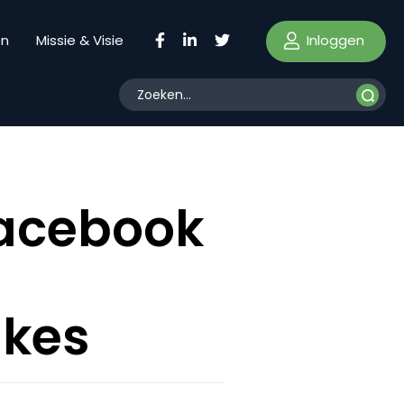
Inloggen
en
Missie & Visie
Facebook
n
ikes