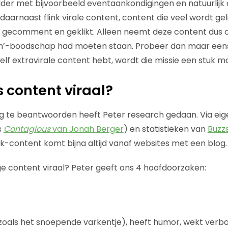
der met bijvoorbeeld eventaankondigingen en natuurlijk 
aarnaast flink virale content, content die veel wordt ge
 gecomment en geklikt. Alleen neemt deze content dus o
m’-boodschap had moeten staan. Probeer dan maar eens
 zelf extravirale content hebt, wordt die missie een stuk ma
 content viraal?
te beantwoorden heeft Peter research gedaan. Via eig
s
Contagious
van Jonah Berger
) en statistieken van
Buzz
-content komt bijna altijd vanaf websites met een blog.
 content viraal? Peter geeft ons 4 hoofdoorzaken:
 (zoals het snoepende varkentje), heeft humor, wekt verbaz