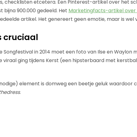
ics, checklisten etcetera. Een Pinterest-artikel over het s
fst bijna 900.000 gedeeld. Het
Marketingfacts-artikel over 
edeelde artikel. Het genereert geen emotie, maar is wel
s cruciaal
sie Songfestival in 2014 moet een foto van Ilse en Waylo
 viraal ging tijdens Kerst (een hipsterbaard met kerstbal
dnodige) element is domweg een beetje geluk waardoor c
thedress
.