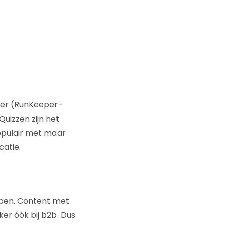
rter (RunKeeper-
Quizzen zijn het
opulair met maar
catie.
lpen. Content met
er óók bij b2b. Dus