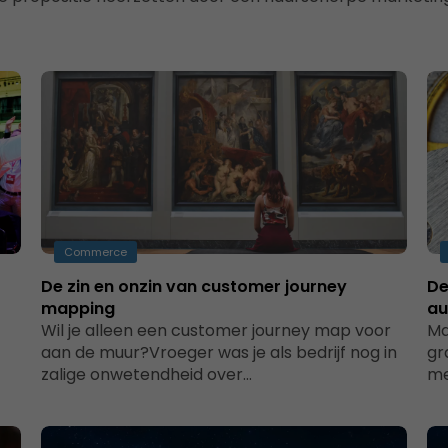
Commerce
De zin en onzin van customer journey
De
mapping
au
Wil je alleen een customer journey map voor
Ma
aan de muur?Vroeger was je als bedrijf nog in
gr
zalige onwetendheid over…
me