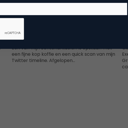
Contentmarketing & Storytelling
Twitter Veldonderzoek: Hoe verwelkom je
It
e
nieuwe volgers? #tvo
c
n
Eén van mijn ochtendrituelen is opstaan met
Gi
een fijne kop koffie en een quick scan van mijn
Ex
Twitter timeline. Afgelopen…
Gr
ca