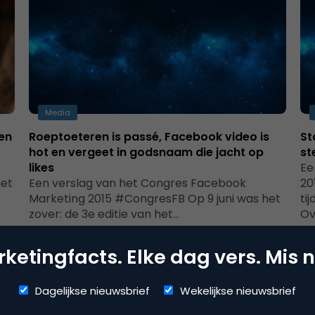
Media
en
Roeptoeteren is passé, Facebook video is
St
hot en vergeet in godsnaam die jacht op
st
likes
Ee
het
Een verslag van het Congres Facebook
20
Marketing 2015 #CongresFB Op 9 juni was het
ti
zover: de 3e editie van het…
Ov
ketingfacts. Elke dag vers. Mis n
Dagelijkse nieuwsbrief
Wekelijkse nieuwsbrief