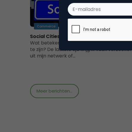
Commerce
Social Cities: hoe ver zijn we?
Wat betekent het om een sociale gemeent
te zijn? De laatste tijd krijg ik vaak verzoeke
uit mijn netwerk of…
Meer berichten...