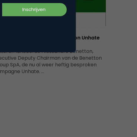
Advertising
 starts with a Kiss – The Benetton Unhate
ampagne
steren lanceerde Alessandro Benetton,
ecutive Deputy Chairman van de Benetton
oup SpA, de nu al weer heftig besproken
mpagne Unhate. …