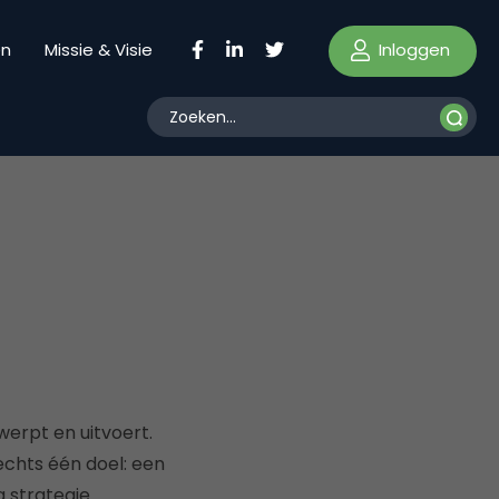
Inloggen
en
Missie & Visie
werpt en uitvoert.
echts één doel: een
 strategie.