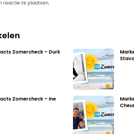
 reactie te plaatsen.
kelen
facts Zomercheck – Durk
Marke
Stavo
acts Zomercheck – Ine
Marke
Cheu