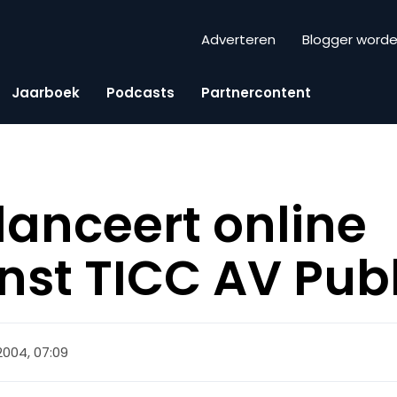
Adverteren
Blogger word
Jaarboek
Podcasts
Partnercontent
 lanceert online
nst TICC AV Pub
 2004, 07:09