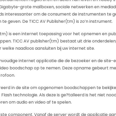
Gigabyte-grote mailboxen, sociale netwerken en mediadi
ds interessanter om de consument de instrumenten te ge
 te geven. De TICC AV Publisher(tm) is zo’n instrument.
tm) is een internet toepassing voor het opnemen en pub
pen. TICC AV publisher(tm) bestaat uit drie onderdelen, 
 welke naadloos aansluiten bij uw internet site.
nvoudige internet applicatie die de bezoeker en de site-e
f video boodschap op te nemen. Deze opname gebeurt me
rofoon.
greerd in de site om opgenomen boodschappen te bekijke
Flash technologie. Als deze is ge?talleerd is het niet nood
eren om audio en video af te spelen.
atste component. Vanaf de server wordt de applicatie aa