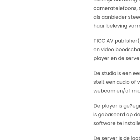
cameratelefoons, 
als aanbieder stee
haar beleving vorm
TICC AV publisher(
en video boodschap
player en de server
De studio is een ee
stelt een audio o
webcam en/of mic
De player is ge?e
is gebaseerd op de 
software te install
De server is de la