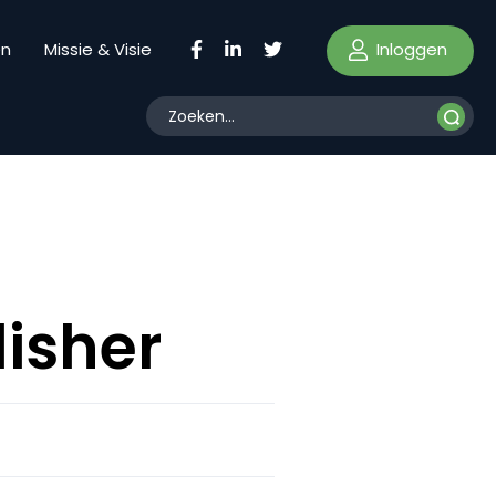
Inloggen
en
Missie & Visie
lisher