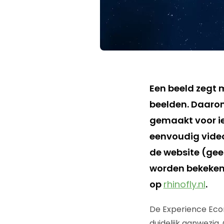
Een beeld zegt 
beelden. Daarom
gemaakt voor ie
eenvoudig video
de website (gee
worden bekeken. 
op
rhinofly.nl
.
De Experience Econ
duidelijk aanwezig