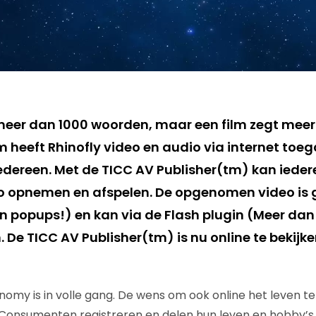
meer dan 1000 woorden, maar een film zegt meer
 heeft Rhinofly video en audio via internet toeg
dereen. Met de TICC AV Publisher(tm) kan ieder
 opnemen en afspelen. De opgenomen video is g
n popups!) en kan via de Flash plugin (Meer da
De TICC AV Publisher(tm) is nu online te bekijke
omy is in volle gang. De wens om ook online het leven te 
. Consumenten registreren en delen hun leven en hobby’s 