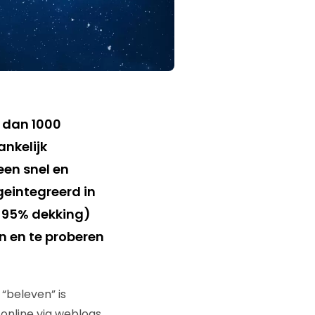
 dan 1000
ankelijk
een snel en
eintegreerd in
n 95% dekking)
n en te proberen
“beleven” is
online via weblogs,