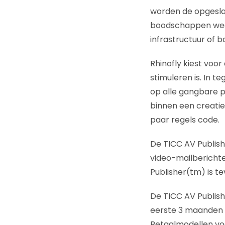
worden de opgesla
boodschappen weer
infrastructuur of 
Rhinofly kiest voo
stimuleren is. In 
op alle gangbare p
binnen een creati
paar regels code.
De TICC AV Publish
video-mailberichte
Publisher(tm) is t
De TICC AV Publish
eerste 3 maanden 
Betaalmodellen vo