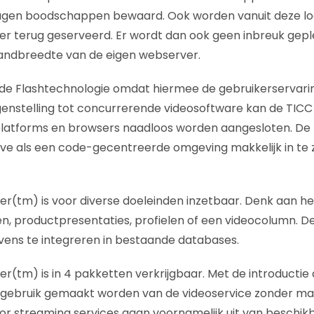
gen boodschappen bewaard. Ook worden vanuit deze lo
 terug geserveerd. Er wordt dan ook geen inbreuk gep
bandbreedte van de eigen webserver.
r de Flashtechnologie omdat hiermee de gebruikerservar
tegenstelling tot concurrerende videosoftware kan de TIC
latforms en browsers naadloos worden aangesloten. De p
eve als een code-gecentreerde omgeving makkelijk in te
er(tm) is voor diverse doeleinden inzetbaar. Denk aan he
n, productpresentaties, profielen of een videocolumn. D
evens te integreren in bestaande databases.
er(tm) is in 4 pakketten verkrijgbaar. Met de introductie
gebruik gemaakt worden van de videoservice zonder m
or streaming services gaan voornamelijk uit van beschi