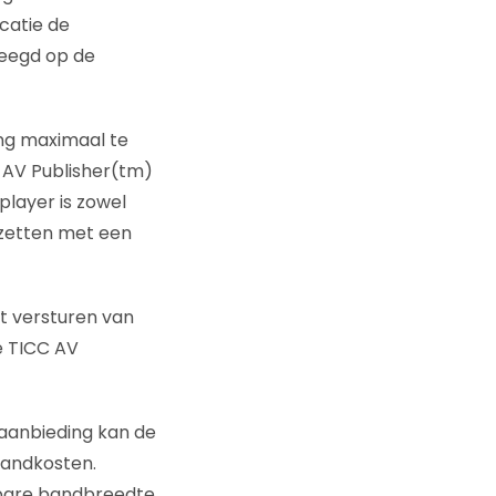
catie de
leegd op de
ing maximaal te
C AV Publisher(tm)
layer is zowel
 zetten met een
t versturen van
e TICC AV
 aanbieding kan de
aandkosten.
kbare bandbreedte