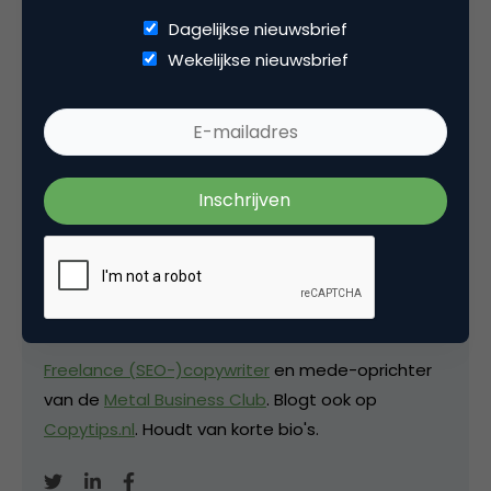
Dagelijkse nieuwsbrief
Wekelijkse nieuwsbrief
Deel dit artikel
Kopieer link
David Brinks
Eigenaar bij
Hardcopy
Freelance (SEO-)copywriter
en mede-oprichter
van de
Metal Business Club
. Blogt ook op
Copytips.nl
. Houdt van korte bio's.