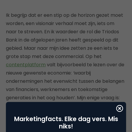
Ik begrijp dat er een stip op de horizon gezet moet
worden, een visionair verhaal moet zijn, iets om
naar te streven. En ik waardeer de rol die Triodos
Bank in de afgelopen jaren heeft gespeeld op dit
gebied. Maar naar mijn idee zetten ze een iets te
grote stap met deze commercial. Op het
contentplatform
valt bijvoorbeeld te lezen over de
nieuwe gewenste economie:
‘
waarbij
ondernemingen het evenwicht tussen de belangen
van financiers, werknemers en toekomstige
generaties in het oog houden’. Mijn enige vraag is:
hoe dan? Maar, zoals we ook lezen op die pagina:
‘niemand heeft alle antwoorden.’ Kortom, deze
Marketingfacts. Elke dag vers. Mis
commercial is
wishful thinking
en zelfs Triodos
niks!
heeft niet alle antwoorden.