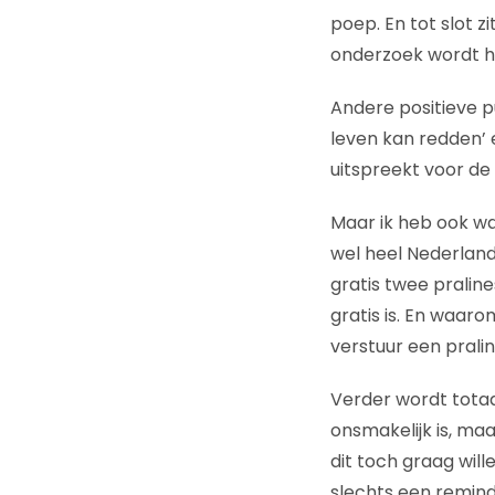
poep. En tot slot z
onderzoek wordt he
Andere positieve p
leven kan redden’ e
uitspreekt voor de 
Maar ik heb ook w
wel heel Nederland
gratis twee praline
gratis is. En waaro
verstuur een pralin
Verder wordt totaa
onsmakelijk is, maa
dit toch graag wil
slechts een remin