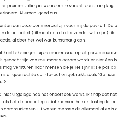
it er pruimenvulling in, waardoor je vanzelf aandrang krijg
rinnerd. Allemaal goed dus.
unten aan deze commercial zijn voor mij de pay-off ‘De p
n de autoriteit (ditmaal een dokter zonder witte jas) die
actie, al doet het wel wat kunstmatig aan.
at kanttekeningen bij de manier waarop dit gecommunice
s gedacht zijn van me, maar waarom wordt er niet één k
s mag versturen naar mensen die je lief zijn? Ik zie pas o
m is er geen echte call-to-action gebruikt, zoals ‘Ga naa
e’?
l niet uitgelegd hoe het onderzoek werkt. Ik snap dat he
r als het de bedoeling is dat mensen hun ontlasting laten 
len communiceren. Of weten mensen dit allemaal al en i
der?