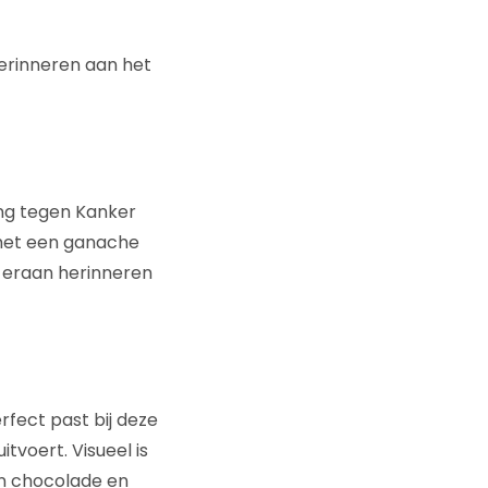
erinneren aan het
ing tegen Kanker
 met een ganache
r eraan herinneren
rfect past bij deze
tvoert. Visueel is
an chocolade en