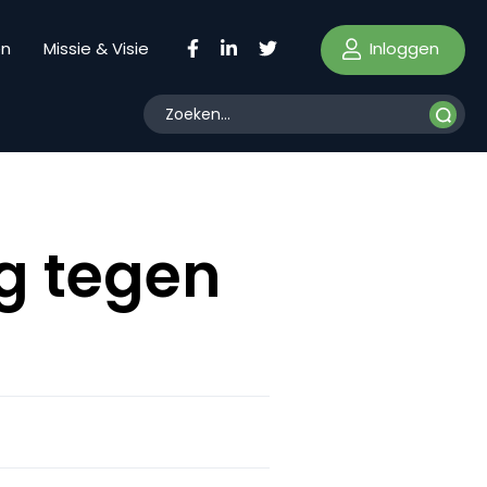
Inloggen
en
Missie & Visie
g tegen