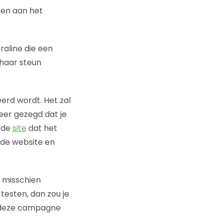
t en aan het
raline die een
 haar steun
erd wordt. Het zal
eer gezegd dat je
p de
site
dat het
r de website en
t misschien
testen, dan zou je
s deze campagne