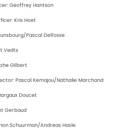
icer: Geoffrey Hantson
ficer: Kris Hoet
Gunsbourg/Pascal Delfosse
rt Vedts
ophe Gilbert
ector: Pascal Kemajou/Nathalie Marchand
Margaux Doucet
ent Gerbaud
imon Schuurman/Andreas Hasle