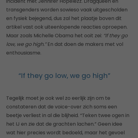
incident met Jennifer Hopelezz. Dragqueen en
transgenders worden sowieso vaak uitgescholden
en fysiek bejegend, dus zal het plaatje boven dit
artikel vast ook uiteenlopende reacties oproepen.
Maar zoals Michelle Obama het ooit zei:
“If they go
low, we go high.”
En dat doen de makers met vol
enthousiasme.
“If they go low, we go high”
Tegelijk moet je ook wel zo eerlijk zijn om te
constateren dat de voice-over zich soms een
beetje verliest in al die blijheid. “Teken twee ogen in
het IJ en zie dat de grachten lachen.” Geen idee
wat hier precies wordt bedoeld, maar het gevoel