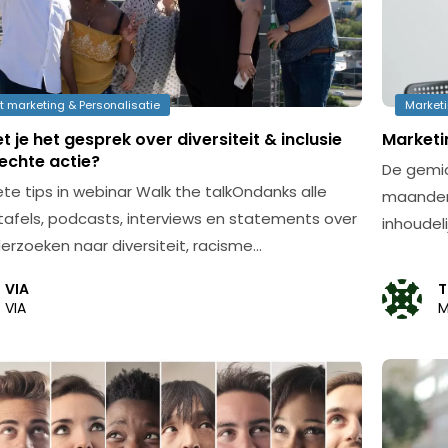
ct marketing & Personalisatie
Marketi
t je het gesprek over diversiteit & inclusie
Marketi
echte actie?
De gemid
te tips in webinar Walk the talkOndanks alle
maanden 
tafels, podcasts, interviews en statements over
inhoudelij
erzoeken naar diversiteit, racisme…
VIA
T
VIA
M