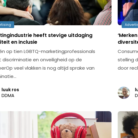
rtising
Adverti
ingindustrie heeft stevige uitdaging
‘Merken
iteit en inclusie
diversite
één op tien LGBTQ-marketingprofessionals
Consumen
t discriminatie en onveiligheid op de
stelling
oerOp veel vlakken is nog altijd sprake van
door rec
minatie…
luuk ros
l
DDMA
D