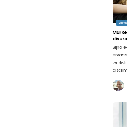
Adve
Market
divers
Bijna 
ervaar
werkvl
discri