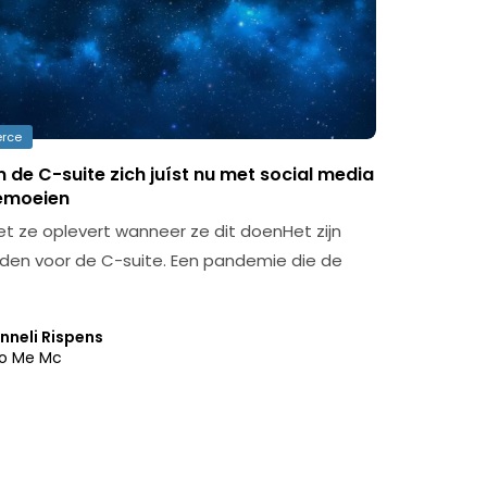
rce
de C-suite zich juíst nu met social media
emoeien
et ze oplevert wanneer ze dit doenHet zijn
ijden voor de C-suite. Een pandemie die de
nneli Rispens
o Me Mc