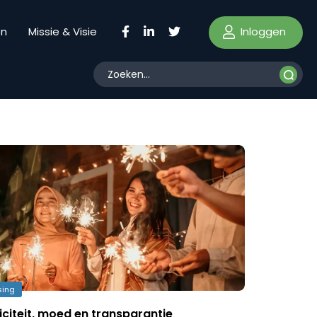
Inloggen
en
Missie & Visie
sing
iciteit, moed en transparantie