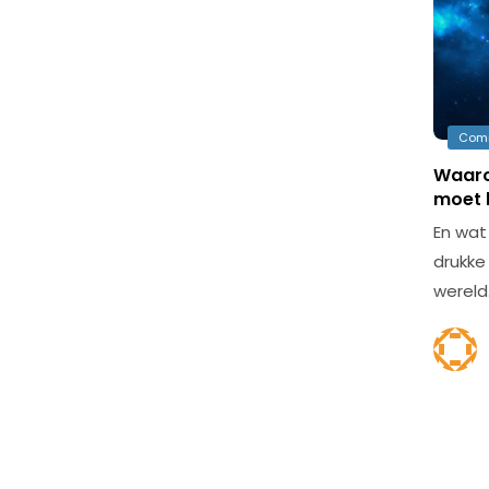
Com
Waaro
moet 
En wat
drukke
wereld