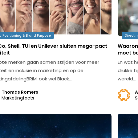
d Positioning & Brand Purpose
Direct 
o, Shell, TUI en Unilever sluiten mega-pact
Waarom 
iteit
moet b
rote merken gaan samen strijden voor meer
En wat h
teit en inclusie in marketing en op de
drukke t
ingafdelingBRiM, ook wel Black…
wereld…
Thomas Romers
A
Marketingfacts
S