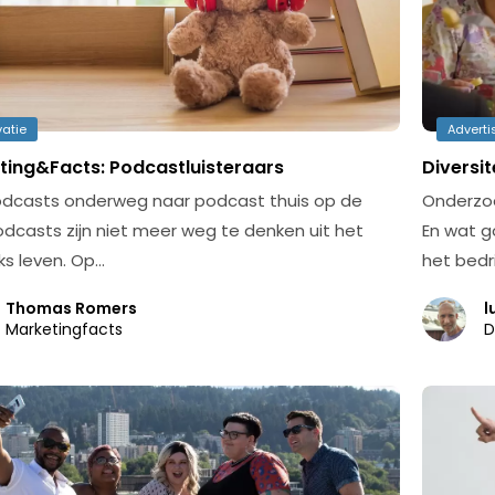
vatie
Adverti
ting&Facts: Podcastluisteraars
Diversi
dcasts onderweg naar podcast thuis op de
Onderzoe
dcasts zijn niet meer weg te denken uit het
En wat g
jks leven. Op…
het bedr
Thomas Romers
l
Marketingfacts
D