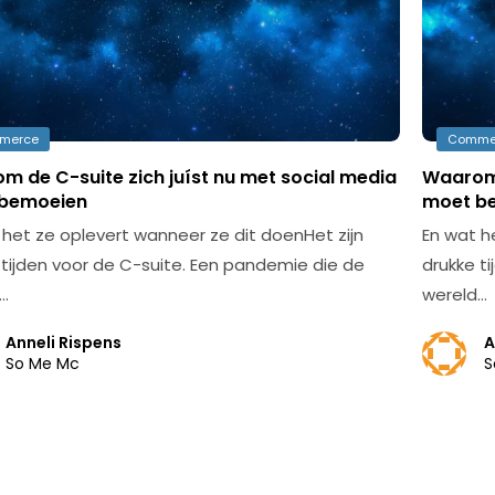
merce
Comme
m de C-suite zich juíst nu met social media
Waarom 
bemoeien
moet b
 het ze oplevert wanneer ze dit doenHet zijn
En wat h
 tijden voor de C-suite. Een pandemie die de
drukke t
…
wereld…
Anneli Rispens
A
So Me Mc
S