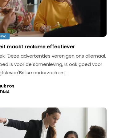
sing
teit maakt reclame effectiever
k: 'Deze advertenties verenigen ons allemaal.
oed is voor de samenleving, is ook goed voor
ijfsleven'Britse onderzoekers…
uuk ros
DMA