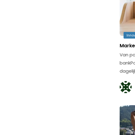
Inno
Marke
Van po
bankPo
dageli