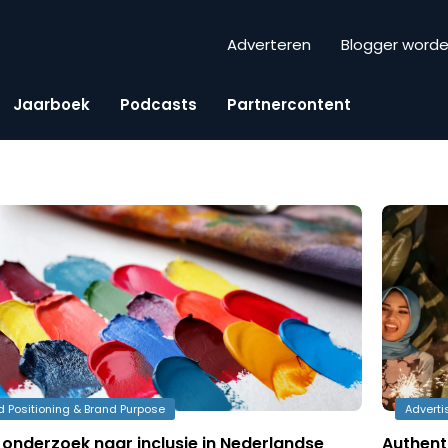
Adverteren
Blogger word
Jaarboek
Podcasts
Partnercontent
d Positioning & Brand Purpose
Adverti
 onderzoek naar inclusie in Nederlandse
Authent