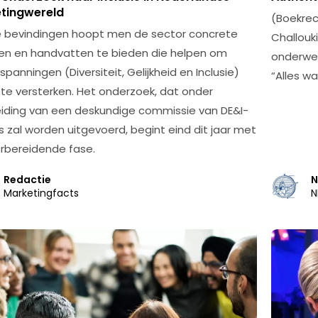
tingwereld
(Boekrec
 bevindingen hoopt men de sector concrete
Challouk
ten en handvatten te bieden die helpen om
onderwer
spanningen (Diversiteit, Gelijkheid en Inclusie)
“Alles w
 te versterken. Het onderzoek, dat onder
iding van een deskundige commissie van DE&I-
s zal worden uitgevoerd, begint eind dit jaar met
rbereidende fase.
Redactie
N
Marketingfacts
N