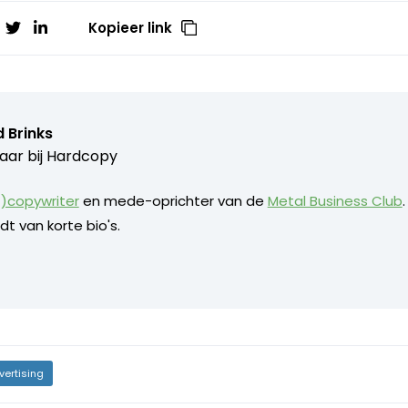
Kopieer link
 Brinks
aar bij
Hardcopy
)copywriter
en mede-oprichter van de
Metal Business Club
dt van korte bio's.
vertising