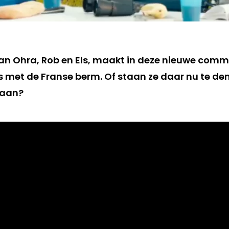
an Ohra, Rob en Els, maakt in deze nieuwe comme
 met de Franse berm. Of staan ze daar nu te d
 aan?