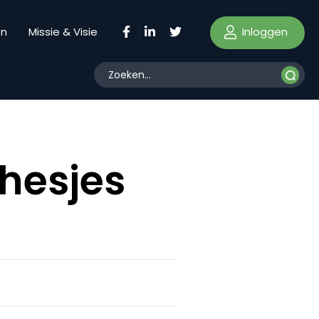
Inloggen
en
Missie & Visie
hesjes