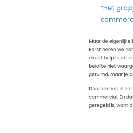
“Het grap
commerci
Maar de eigenlijk
Eerst horen we na
direct hulp biedt i
belofte niet waarg
geruimd, maar je be
Daarom heb ik het 
commercial. En dat 
geregeld is, want 