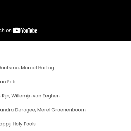
Houtsma, Marcel Hartog
van Eck
 Rijn, Willemijn van Eeghen
 Sandra Derogee, Merel Groenenboom
pij: Holy Fools