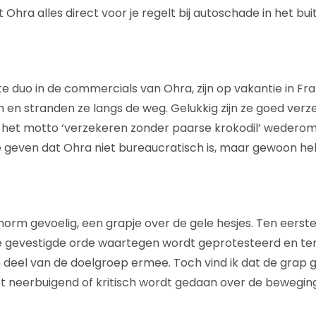
hra alles direct voor je regelt bij autoschade in het bui
te duo in de commercials van Ohra, zijn op vakantie in Fra
h en stranden ze langs de weg. Gelukkig zijn ze goed verz
het motto ‘verzekeren zonder paarse krokodil’ wederom
 geven dat Ohra niet bureaucratisch is, maar gewoon hel
 enorm gevoelig, een grapje over de gele hesjes. Ten eerste
ie gevestigde orde waartegen wordt geprotesteerd en t
deel van de doelgroep ermee. Toch vind ik dat de grap g
t neerbuigend of kritisch wordt gedaan over de beweging