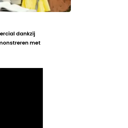
rcial dankzij
emonstreren met