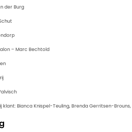
n der Burg
 Schut
endorp
psalon – Marc Bechtold
ken
ij
Walvisch
ij klant: Bianca Knispel-Teuling, Brenda Gerritsen-Brouns
ng