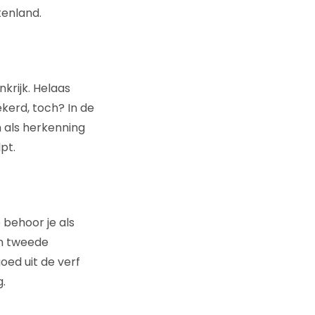
tenland.
nkrijk. Helaas
ekerd, toch? In de
 als herkenning
pt.
 behoor je als
en tweede
oed uit de verf
.