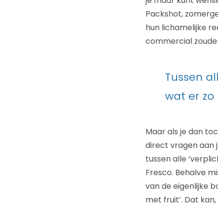
je maar kunt wense
Packshot, zomergev
hun lichamelijke r
commercial zouden
Tussen al
wat er zo 
Maar als je dan to
direct vragen aan j
tussen alle ‘verpli
Fresco. Behalve mi
van de eigenlijke 
met fruit’. Dat kan