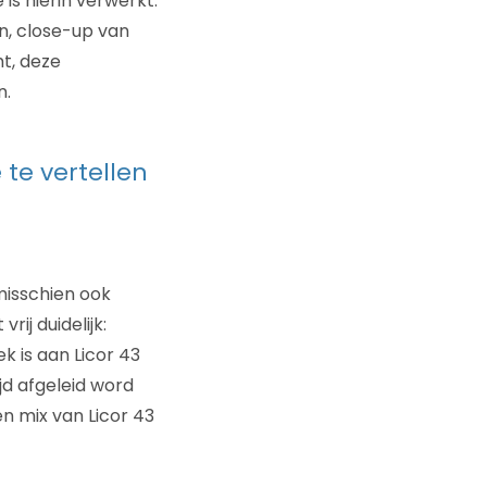
s hierin verwerkt.
n, close-up van
t, deze
n.
 te vertellen
misschien ook
ij duidelijk:
k is aan Licor 43
jd afgeleid word
en mix van Licor 43