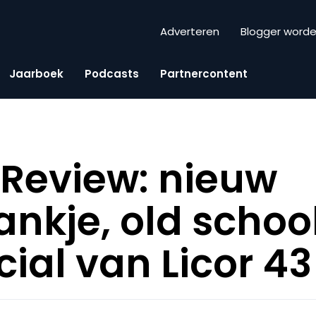
Adverteren
Blogger word
Jaarboek
Podcasts
Partnercontent
Review: nieuw
nkje, old schoo
al van Licor 43