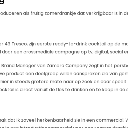
roduceren als fruitig zomerdrankje dat verkrijgbaar is in 
or 43 Fresco, zijn eerste ready-to-drink cocktail op de ma
door een crossmediale campagne op tv, digital, social e
or Brand Manager van Zamora Company zegt in het persbe
uwe product een doelgroep willen aanspreken die van ge
hier in steeds grotere mate naar op zoek en daar speelt 
ocktail is direct vanuit de fles te drinken en te koop in de
aak dat ik zoveel herkenbaarheid zie in een commercial. W