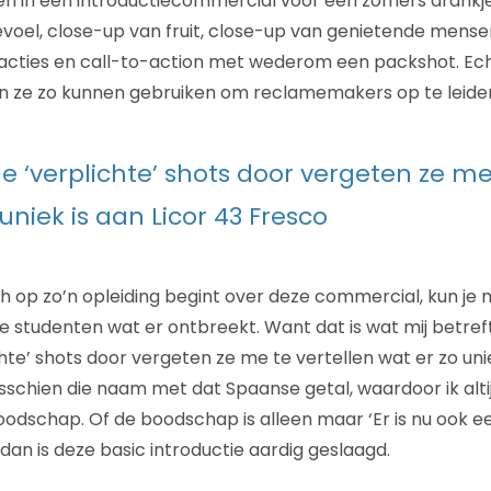
n in een introductiecommercial voor een zomers drankje i
oel, close-up van fruit, close-up van genietende mense
eacties en call-to-action met wederom een packshot. Ech
 ze zo kunnen gebruiken om reclamemakers op te leide
le ‘verplichte’ shots door vergeten ze me
uniek is aan Licor 43 Fresco
ch op zo’n opleiding begint over deze commercial, kun je 
e studenten wat er ontbreekt. Want dat is wat mij betreft vr
chte’ shots door vergeten ze me te vertellen wat er zo unie
sschien die naam met dat Spaanse getal, waardoor ik alti
boodschap. Of de boodschap is alleen maar ‘Er is nu ook e
, dan is deze basic introductie aardig geslaagd.