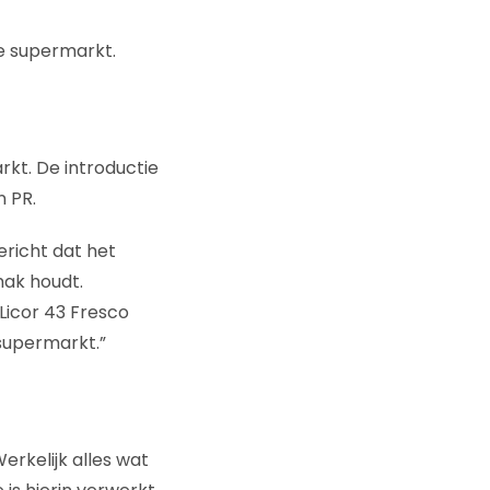
de supermarkt.
rkt. De introductie
n PR.
richt dat het
mak houdt.
Licor 43 Fresco
 supermarkt.”
erkelijk alles wat