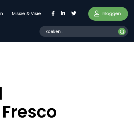
Inloggen
en
Missie & Visie
l
 Fresco