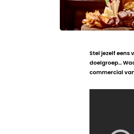
Stel jezelf eens
doelgroep… Waars
commercial van L