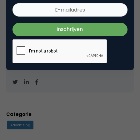
David Brinks
Eigenaar bij
Hardcopy
Freelance (SEO-)copywriter
en mede-oprichter
van de
Metal Business Club
. Blogt ook op
Copytips.nl
. Houdt van korte bio's.
Categorie
Advertising