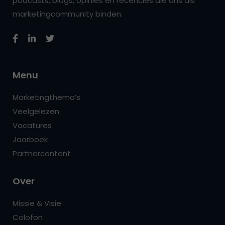
podcasts, blogs, opinies en recencies die ons als
marketingcommunity binden.
Menu
Marketingthema’s
Veelgelezen
Vacatures
Jaarboek
Partnercontent
Over
Missie & Visie
Colofon