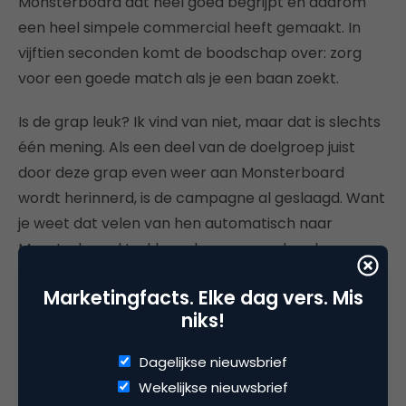
Monsterboard dat heel goed begrijpt en daarom
een heel simpele commercial heeft gemaakt. In
vijftien seconden komt de boodschap over: zorg
voor een goede match als je een baan zoekt.
Is de grap leuk? Ik vind van niet, maar dat is slechts
één mening. Als een deel van de doelgroep juist
door deze grap even weer aan Monsterboard
wordt herinnerd, is de campagne al geslaagd. Want
je weet dat velen van hen automatisch naar
Monsterboard trekken als ze een andere baan
zoeken. Missie geslaagd, in dat geval.
Marketingfacts. Elke dag vers. Mis
niks!
“Monsterboard kiest heel bewust
Dagelijkse nieuwsbrief
voor simpele commercial”
Wekelijkse nieuwsbrief