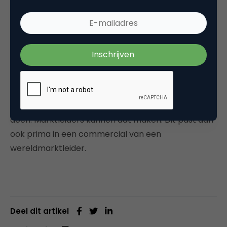
Het enige dat we in deze commercial als afsluiter te
horen en zien krijgen, is dat we de app van
Monsterboard moeten downloaden om de baan te
vinden die écht bij ons past. Verder niets. Ook hier
gaat het dus om het aanwakkeren van de
intrinsieke motivatie van de doelgroep: als jij ander
werk zoekt, dan wil je daar toch wel moeite voor
doen. Marktleiders kunnen dat maken. Dit past dan
ook prima in een commercial van een
wereldmarktleider.
Deel dit artikel