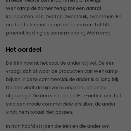
In deze nieuwe zomercommercial brengt
Wehkamp de zomer terug tot een aantal
kernpunten. Zon, zweten, zweefduik, zwemmen. En
om het helemaal compleet te maken: tot 50
procent korting op zomermode bij Wehkamp.
Het oordeel
De één noemt het saai, de ander stijlvol. De één
vraagt zich af waar de producten van Wehkamp
blijven in deze commercial, de ander is al lang blij.
De één vindt de rijmvorm origineel, de ander
afgezaagd. De één vindt de call-to-action aan het
eind een mooie commerciële afsluiter, de ander
vindt hem totaal niet passen.
In mijn hoofd strijden die één en die ander om