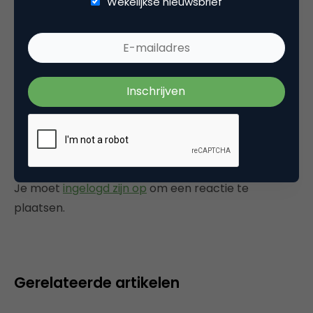
Wekelijkse nieuwsbrief
Advertising
Tags
reclamereview
,
videocampagnes
Plaats reactie
Je moet
ingelogd zijn op
om een reactie te
plaatsen.
Gerelateerde artikelen