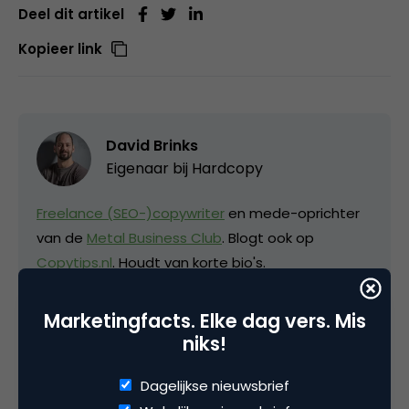
Deel dit artikel
Kopieer link
David Brinks
Eigenaar bij
Hardcopy
Freelance (SEO-)copywriter
en mede-oprichter
van de
Metal Business Club
. Blogt ook op
Copytips.nl
. Houdt van korte bio's.
Marketingfacts. Elke dag vers. Mis
niks!
Dagelijkse nieuwsbrief
Categorie