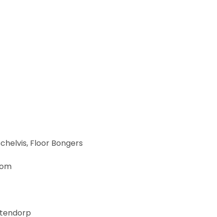
helvis, Floor Bongers
kom
stendorp