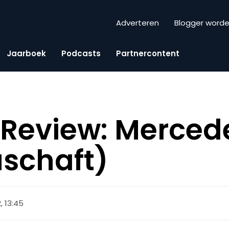
Adverteren
Blogger word
Jaarboek
Podcasts
Partnercontent
Review: Merced
uschaft)
2, 13:45