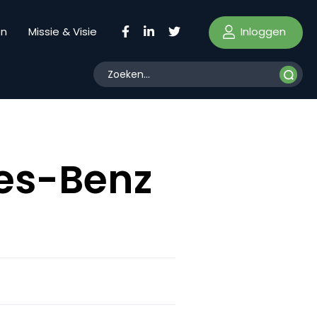
Inloggen
en
Missie & Visie
es-Benz