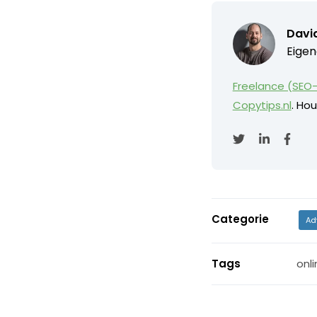
David
Eigen
Freelance (SEO-
Copytips.nl
. Hou
Categorie
Ad
Tags
onli