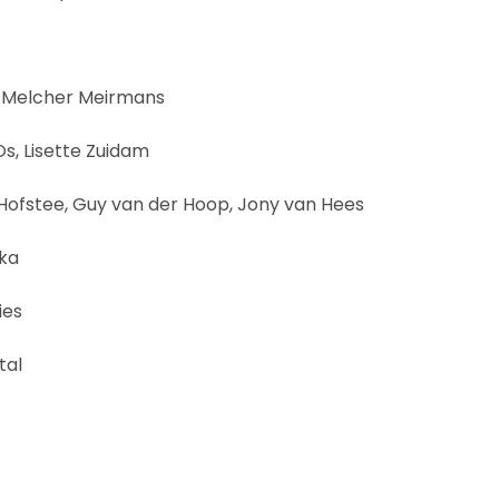
: Melcher Meirmans
Os, Lisette Zuidam
 Hofstee, Guy van der Hoop, Jony van Hees
aka
ies
tal