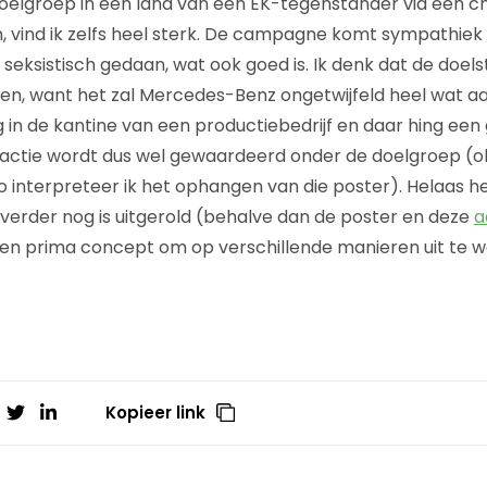
oelgroep in een land van een EK-tegenstander via een c
, vind ik zelfs heel sterk. De campagne komt sympathiek 
t seksistisch gedaan, wat ook goed is. Ik denk dat de doels
en, want het zal Mercedes-Benz ongetwijfeld heel wat a
g in de kantine van een productiebedrijf en daar hing een
 actie wordt dus wel gewaardeerd onder de doelgroep (oké,
o interpreteer ik het ophangen van die poster). Helaas he
erder nog is uitgerold (behalve dan de poster en deze
a
een prima concept om op verschillende manieren uit te w
Kopieer link