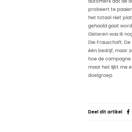
automerk dat de d
probeert te paaien
het totaal niet pla
gehaald gaat word
Gisteren was ik no
Die Frauschaft. De
één bedrijf, maar z
hoe de campagne v
maar het lijkt me 
doelgroep.
Deel dit artikel