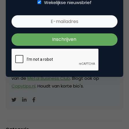
Wekelijkse nieuwsbrief
Deel dit artikel
Kopieer link
David Brinks
Eigenaar bij
Hardcopy
Freelance (SEO-)copywriter
en mede-oprichter
van de
Metal Business Club
. Blogt ook op
Copytips.nl
. Houdt van korte bio's.