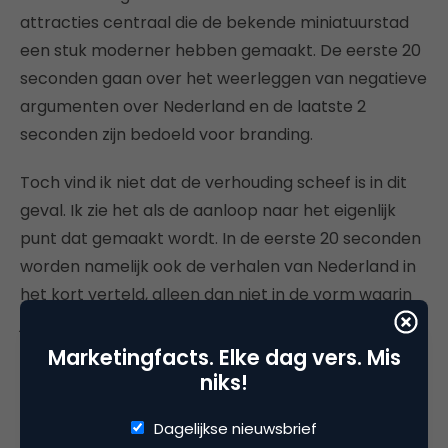
attracties centraal die de bekende miniatuurstad
een stuk moderner hebben gemaakt. De eerste 20
seconden gaan over het weerleggen van negatieve
argumenten over Nederland en de laatste 2
seconden zijn bedoeld voor branding.
Toch vind ik niet dat de verhouding scheef is in dit
geval. Ik zie het als de aanloop naar het eigenlijk
punt dat gemaakt wordt. In de eerste 20 seconden
worden namelijk ook de verhalen van Nederland in
het kort verteld, alleen dan niet in de vorm waarin
je ze beleeft bij Madurodam. Maar de connectie is
er overduidelijk.
Marketingfacts. Elke dag vers. Mis
niks!
Dagelijkse nieuwsbrief