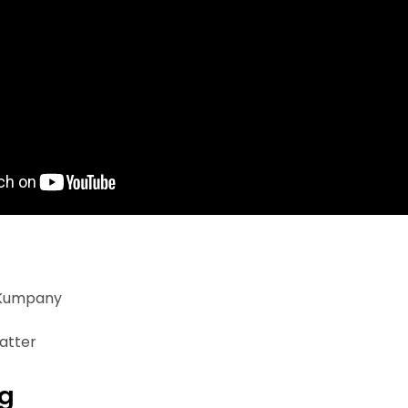
 Kumpany
atter
ng