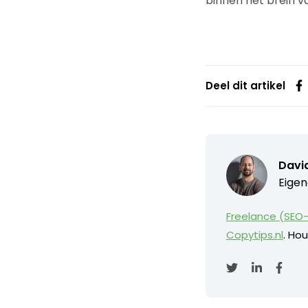
binnen het brein va
Deel dit artikel
David
Eigen
Freelance (SEO-
Copytips.nl
. Hou