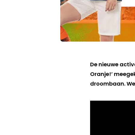
De nieuwe acti
Oranje!’ meegek
droombaan. Wer