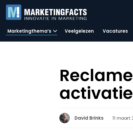
Marketingthema’s
Veelgelezen
Vacatures
ReclameR
activati
11 maart 
David Brinks