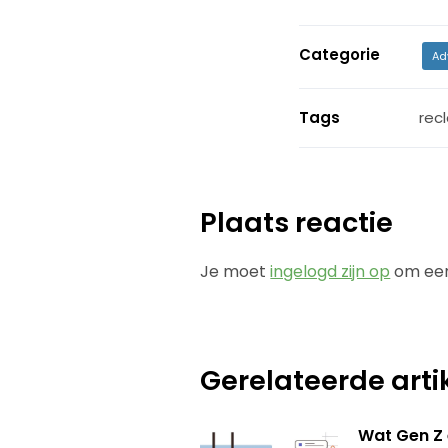
Categorie
Ad
Tags
rec
Plaats reactie
Je moet
ingelogd zijn op
om een
Gerelateerde arti
Wat Gen Z 