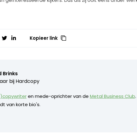
n geïnteresseerde kijkers. Dus als zij ooit eens ander we
Kopieer link
 Brinks
aar bij
Hardcopy
)copywriter
en mede-oprichter van de
Metal Business Club
dt van korte bio's.