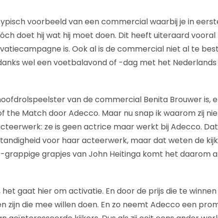
 typisch voorbeeld van een commercial waarbij je in eerste
tóch doet hij wat hij moet doen. Dit heeft uiteraard voor
tivatiecampagne is. Ook al is de commercial niet al te best
nks wel een voetbalavond of -dag met het Nederlands el
 hoofdrolspeelster van de commercial Benita Brouwer is, en 
f the Match door Adecco. Maar nu snap ik waarom zij niet
cteerwerk: ze is geen actrice maar werkt bij Adecco. Dat
ndigheid voor haar acteerwerk, maar dat weten de kijkers
-grappige grapjes van John Heitinga komt het daarom al
i, het gaat hier om activatie. En door de prijs die te winnen
 zijn die mee willen doen. En zo neemt Adecco een prom