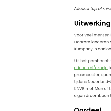
Adecco
top of mi
Uitwerking
Voor veel mensen i
Daarom lanceren d
Kumpany in aanloo
Uit het persberich
adecco.nl/oranje
,
grasmeester, spand
tijdens Nederland
KNVB met Man of t
eigen droombaan t
Oordeel