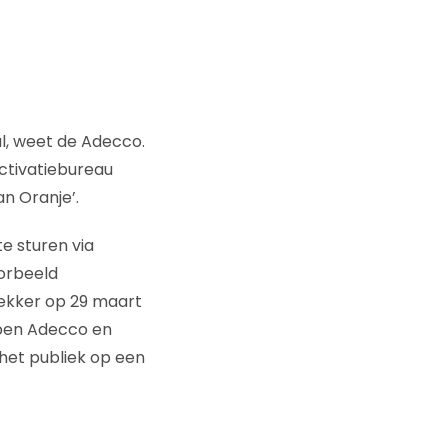
l, weet de Adecco.
ctivatiebureau
n Oranje’.
e sturen via
oorbeeld
trekker op 29 maart
epen Adecco en
het publiek op een