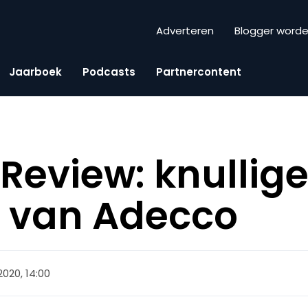
Adverteren
Blogger word
Jaarboek
Podcasts
Partnercontent
eview: knullige
e van Adecco
2020, 14:00