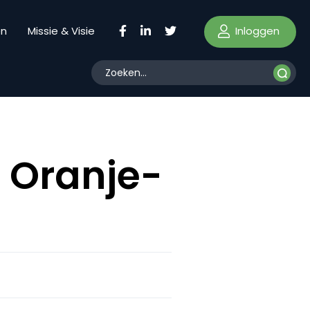
Inloggen
en
Missie & Visie
 Oranje-