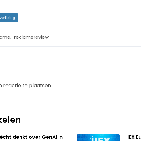
vertising
lame
,
reclamereview
 reactie te plaatsen.
kelen
écht denkt over GenAI in
IIEX 