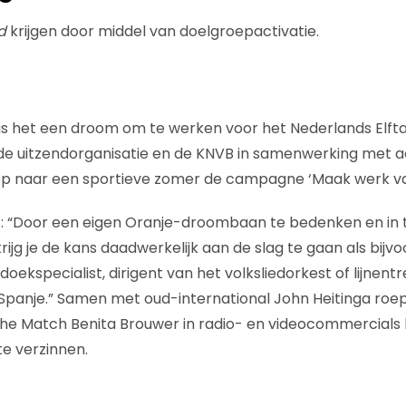
nd
krijgen door middel van doelgroepactivatie.
s het een droom om te werken voor het Nederlands Elfta
e uitzendorganisatie en de KNVB in samenwerking met a
p naar een sportieve zomer de campagne ‘Maak werk va
t: “Door een eigen Oranje-droombaan te bedenken en in t
 krijg je de kans daadwerkelijk aan de slag te gaan als bijv
oekspecialist, dirigent van het volksliedorkest of lijnen
-Spanje.” Samen met oud-international John Heitinga ro
he Match Benita Brouwer in radio- en videocommercials 
e verzinnen.