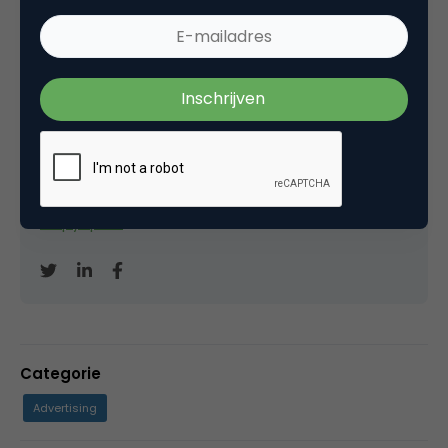
David Brinks
Eigenaar bij
Hardcopy
Freelance (SEO-)copywriter
en mede-oprichter
van de
Metal Business Club
. Blogt ook op
Copytips.nl
. Houdt van korte bio's.
Categorie
Advertising