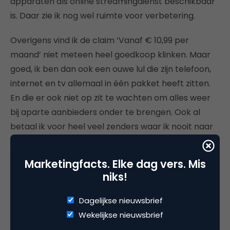
apparaten als online streamingdienst beschikbaar
is. Daar zie ik nog wel ruimte voor verbetering.
Overigens vind ik de claim ‘Vanaf € 10,99 per
maand’ niet meteen heel goedkoop klinken. Maar
goed, ik ben dan ook een ouwe lul die zijn telefoon,
internet en tv allemaal in één pakket heeft zitten.
En die er ook niet op zit te wachten om alles weer
bij aparte aanbieders onder te brengen. Ook al
betaal ik voor heel veel zenders waar ik nooit naar
kijk. Misschien ben ik wel overstapmoe…
Marketingfacts. Elke dag vers. Mis
niks!
Dagelijkse nieuwsbrief
Deel dit artikel
Wekelijkse nieuwsbrief
Kopieer link