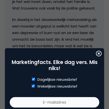
je het wel moet doen, omdat het familie is.
Wat trouwens ook vaak bij de politie gebeurd.
En daarbij is het daadwerkelijk mishandeling als
een moeder uitgeput is wellicht last heeft van
een depressie of burn-out en ze een keer de
onmacht de baas laat zijn. Ik vind het moeilijk
om het te beoordelen, maar wat ik wel zie is
een jeugd met minder respect voor de
samenleving. We spreken hier over een
Marketingfacts. Elke dag vers. Mis
rubbertegeltjes generatie. Kinderen die overal
niks!
tegen beschermd worden en zelf van alles
kunnen uitvreten zonder ernstige gevolgen.
Dagelijkse nieuwsbrief
Vroeger als je wat flikte in de klas, dan kreeg je
Wekelijkse nieuwsbrief
thuis ook een draai om je oren. Nu moeten
docenten oppassen dat ze geen boze ouders
op school krijgen. Waar gaat de grens liggen?